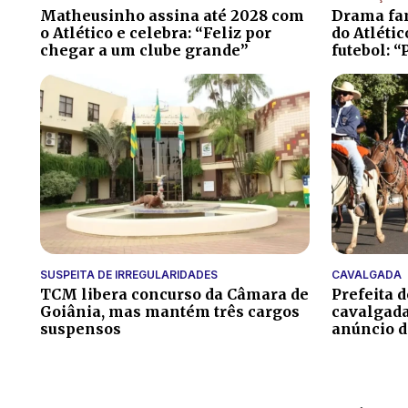
Matheusinho assina até 2028 com
Drama fam
o Atlético e celebra: “Feliz por
do Atléti
chegar a um clube grande”
futebol: “
SUSPEITA DE IRREGULARIDADES
CAVALGADA
TCM libera concurso da Câmara de
Prefeita 
Goiânia, mas mantém três cargos
cavalgada
suspensos
anúncio 