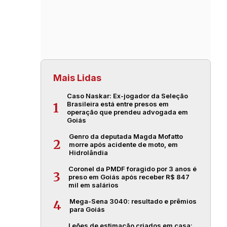
Mais Lidas
Caso Naskar: Ex-jogador da Seleção
Brasileira está entre presos em
1
operação que prendeu advogada em
Goiás
Genro da deputada Magda Mofatto
2
morre após acidente de moto, em
Hidrolândia
Coronel da PMDF foragido por 3 anos é
3
preso em Goiás após receber R$ 847
mil em salários
Mega-Sena 3040: resultado e prêmios
4
para Goiás
Leões de estimação criados em casa: