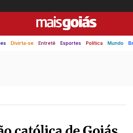
des
Divirta-se
Entretê
Esportes
Política
Mundo
Br
o católica de Goiás