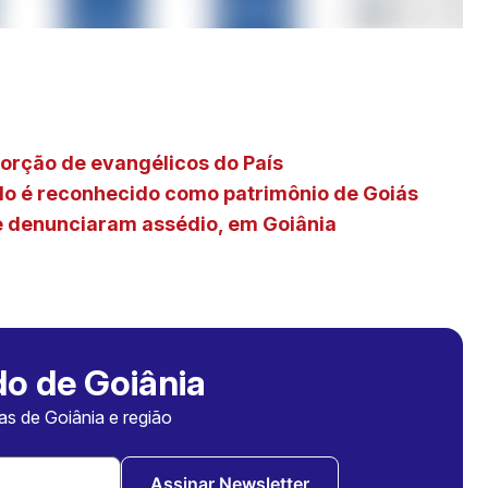
porção de evangélicos do País
ndo é reconhecido como patrimônio de Goiás
ue denunciaram assédio, em Goiânia
o de Goiânia
ias de Goiânia e região
Assinar Newsletter