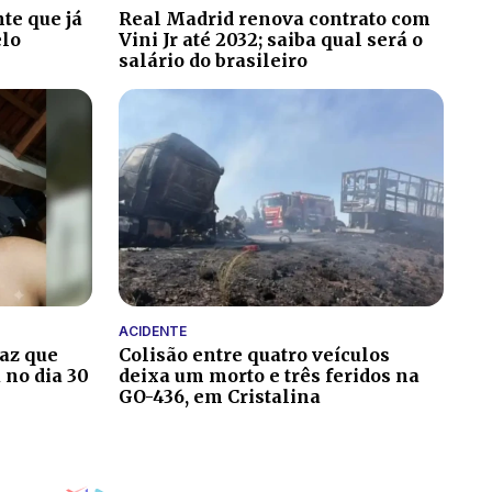
te que já
Real Madrid renova contrato com
elo
Vini Jr até 2032; saiba qual será o
salário do brasileiro
ACIDENTE
paz que
Colisão entre quatro veículos
 no dia 30
deixa um morto e três feridos na
GO-436, em Cristalina