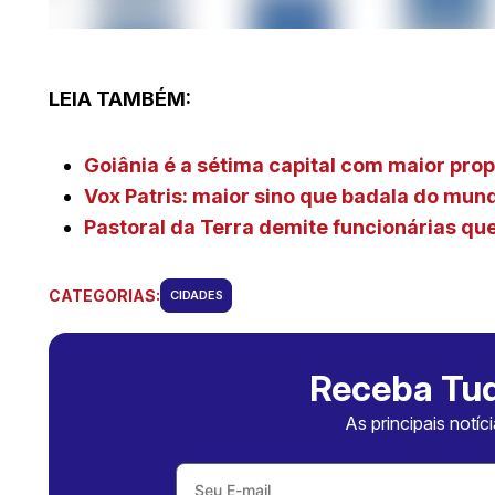
LEIA TAMBÉM:
Goiânia é a sétima capital com maior pro
Vox Patris: maior sino que badala do mu
Pastoral da Terra demite funcionárias q
CATEGORIAS:
CIDADES
Receba Tud
As principais notíc