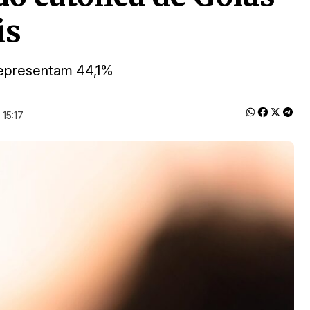
is
 representam 44,1%
15:17