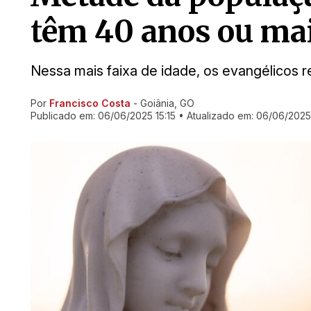
têm 40 anos ou ma
Nessa mais faixa de idade, os evangélicos
Por
Francisco Costa
- Goiânia, GO
Ir direto pra matéria
Publicado em:
06/06/2025 15:15
• Atualizado em:
06/06/2025 