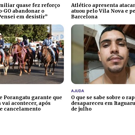
iliar quase fez reforço
Atlético apresenta atacan
co-GO abandonar o
atuou pelo Vila Nova e p
Pensei em desistir”
Barcelona
AJUDA
de Porangatu garante que
O que se sabe sobre o ra
 vai acontecer, após
desapareceu em Itaguaru
de cancelamento
de julho