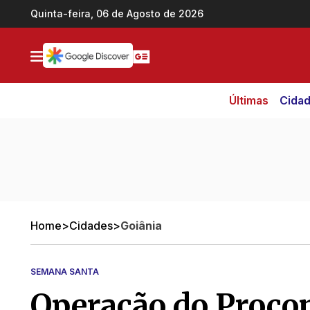
Ir direto pro conteúdo
Quinta-feira, 06 de Agosto de 2026
Últimas
Cida
Home
>
Cidades
>
Goiânia
SEMANA SANTA
Operação do Proco