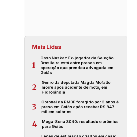
Mais Lidas
Caso Naskar: Ex-jogador da Seleção
Brasileira está entre presos em
1
operação que prendeu advogada em
Goiás
Genro da deputada Magda Mofatto
2
morre após acidente de moto, em
Hidrolândia
Coronel da PMDF foragido por 3 anos é
3
preso em Goiás após receber R$ 847
mil em salários
Mega-Sena 3040: resultado e prêmios
4
para Goiás
Leões de estimação criados em casa: