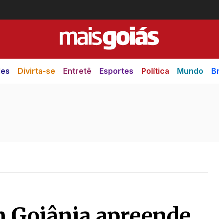
des
Divirta-se
Entretê
Esportes
Política
Mundo
Br
n Goiânia apreende