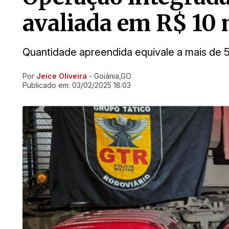
avaliada em R$ 10 
Quantidade apreendida equivale a mais de 
Por
Jeice Oliveira
- Goiânia,GO
Ir direto pra matéria
Publicado em:
03/02/2025 18:03