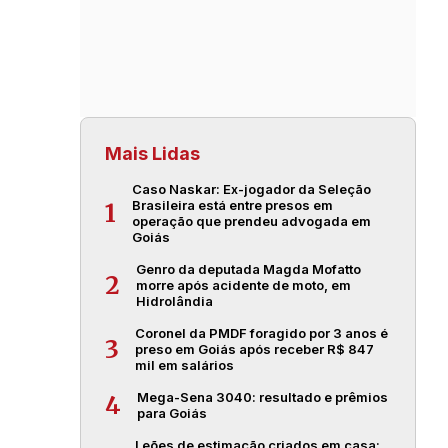
Mais Lidas
Caso Naskar: Ex-jogador da Seleção
Brasileira está entre presos em
1
operação que prendeu advogada em
Goiás
Genro da deputada Magda Mofatto
2
morre após acidente de moto, em
Hidrolândia
Coronel da PMDF foragido por 3 anos é
3
preso em Goiás após receber R$ 847
mil em salários
Mega-Sena 3040: resultado e prêmios
4
para Goiás
Leões de estimação criados em casa: