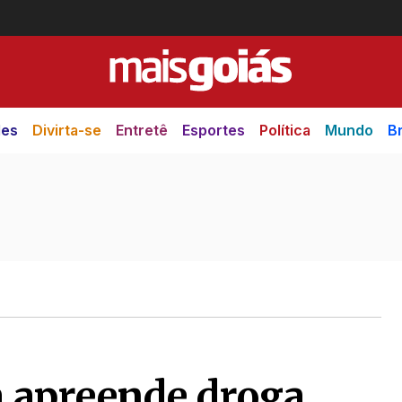
des
Divirta-se
Entretê
Esportes
Política
Mundo
Br
a apreende droga