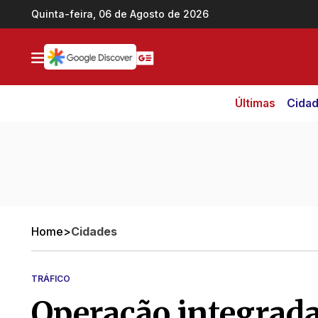
Ir direto pro conteúdo
Quinta-feira, 06 de Agosto de 2026
Últimas
Cida
Home
>
Cidades
TRÁFICO
Operação integrad