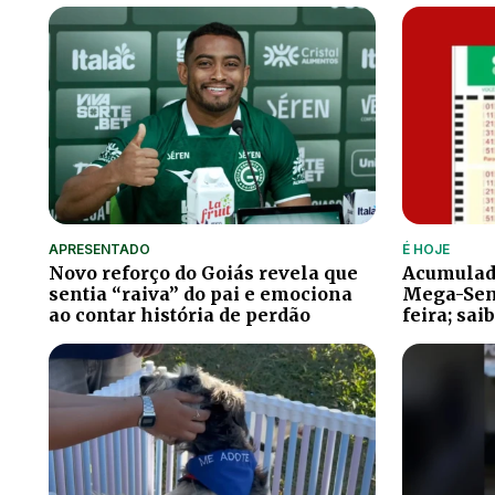
APRESENTADO
É HOJE
Novo reforço do Goiás revela que
Acumulad
sentia “raiva” do pai e emociona
Mega-Sena
ao contar história de perdão
feira; sai