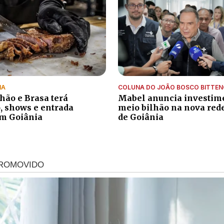
IA
COLUNA DO JOÃO BOSCO BITTE
Chão e Brasa terá
Mabel anuncia investim
, shows e entrada
meio bilhão na nova red
em Goiânia
de Goiânia