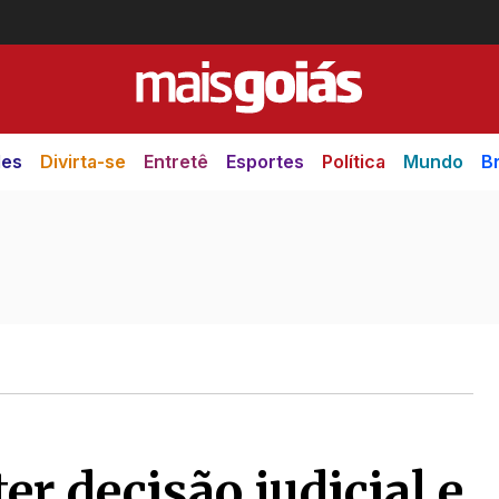
des
Divirta-se
Entretê
Esportes
Política
Mundo
Br
er decisão judicial e