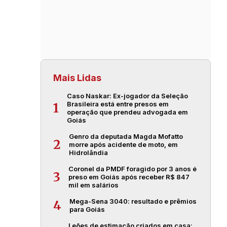
Mais Lidas
Caso Naskar: Ex-jogador da Seleção
Brasileira está entre presos em
1
operação que prendeu advogada em
Goiás
Genro da deputada Magda Mofatto
2
morre após acidente de moto, em
Hidrolândia
Coronel da PMDF foragido por 3 anos é
3
preso em Goiás após receber R$ 847
mil em salários
Mega-Sena 3040: resultado e prêmios
4
para Goiás
Leões de estimação criados em casa: