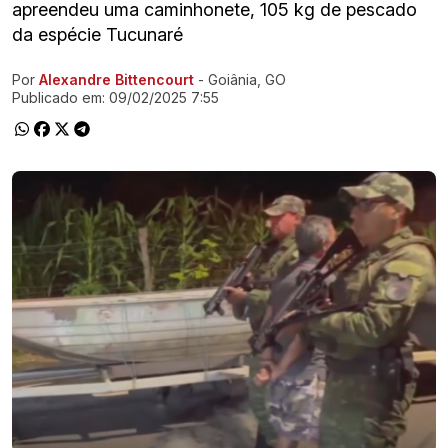
apreendeu uma caminhonete, 105 kg de pescado
da espécie Tucunaré
Por
Alexandre Bittencourt
- Goiânia, GO
Ir direto pra matéria
Publicado em:
09/02/2025 7:55