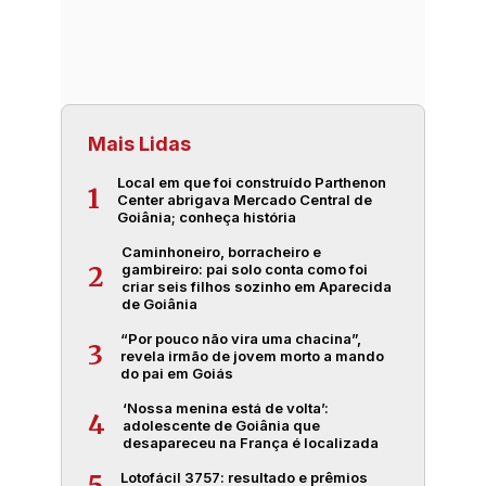
Mais Lidas
Local em que foi construído Parthenon
1
Center abrigava Mercado Central de
Goiânia; conheça história
Caminhoneiro, borracheiro e
gambireiro: pai solo conta como foi
2
criar seis filhos sozinho em Aparecida
de Goiânia
“Por pouco não vira uma chacina”,
3
revela irmão de jovem morto a mando
do pai em Goiás
‘Nossa menina está de volta’:
4
adolescente de Goiânia que
desapareceu na França é localizada
Lotofácil 3757: resultado e prêmios
5