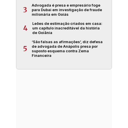
Advogada é presa e empresário foge
3
para Dubai em investigação de fraude
milionária em Goiás
Leões de estimação criados em casa:
4
um capítulo inacreditável da história
de Goiânia
‘São falsas as afirmações’, diz defesa
de advogada de Anápolis presa por
5
suposto esquema contra Zema
Financeira