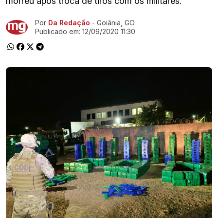
morreu após troca de tiros com os militares.
Por
Da Redação
- Goiânia, GO
Ir direto pra matéria
Publicado em:
12/09/2020 11:30