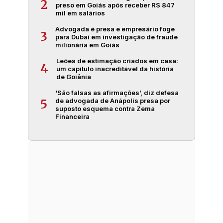
2
preso em Goiás após receber R$ 847
mil em salários
Advogada é presa e empresário foge
3
para Dubai em investigação de fraude
milionária em Goiás
Leões de estimação criados em casa:
4
um capítulo inacreditável da história
de Goiânia
‘São falsas as afirmações’, diz defesa
de advogada de Anápolis presa por
5
suposto esquema contra Zema
Financeira