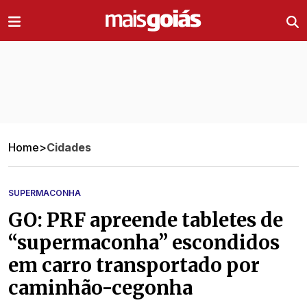
Ir direto pro conteúdo
Home
>
Cidades
SUPERMACONHA
GO: PRF apreende tabletes de
“supermaconha” escondidos
em carro transportado por
caminhão-cegonha