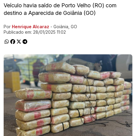
Veículo havia saído de Porto Velho (RO) com
destino a Aparecida de Goiânia (GO)
Por
Henrique Alcaraz
- Goiânia, GO
Ir direto pra matéria
Publicado em:
28/01/2025 11:02