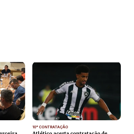
10° CONTRATAÇÃO
erceira
Atlético acerta contratação de