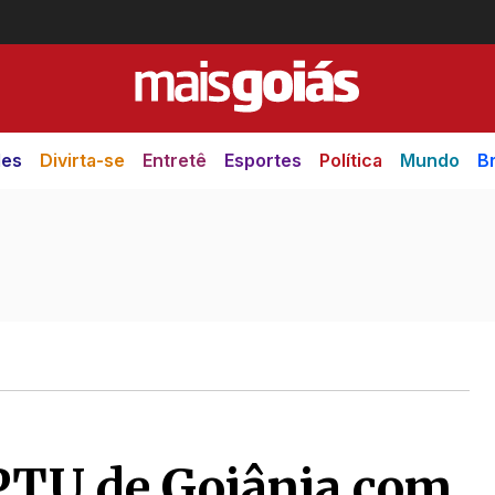
des
Divirta-se
Entretê
Esportes
Política
Mundo
Br
IPTU de Goiânia com