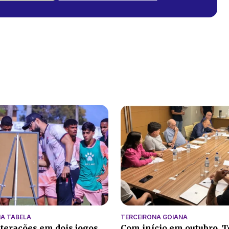
A TABELA
TERCEIRONA GOIANA
lterações em dois jogos
Com início em outubro, T