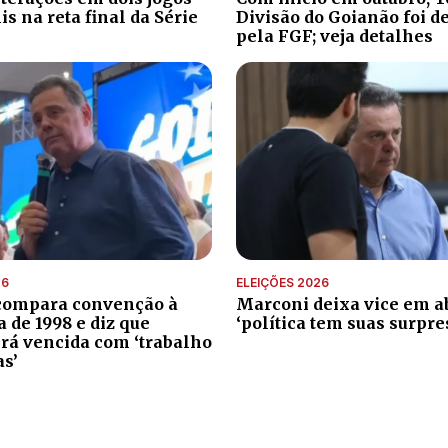
s na reta final da Série
Divisão do Goianão foi d
pela FGF; veja detalhes
26
ELEIÇÕES 2026
compara convenção à
Marconi deixa vice em ab
de 1998 e diz que
‘política tem suas surpre
erá vencida com ‘trabalho
as’