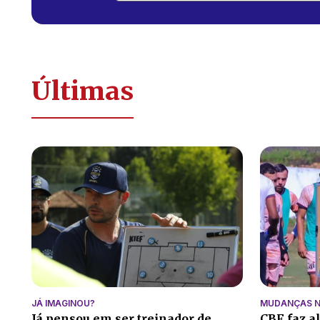
Últimas
JÁ IMAGINOU?
MUDANÇAS N
Já pensou em ser treinador de
CBF faz a