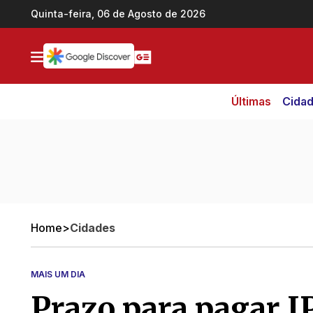
Ir direto pro conteúdo
Quinta-feira, 06 de Agosto de 2026
Últimas
Cida
Home
>
Cidades
MAIS UM DIA
Prazo para pagar 