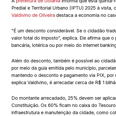
A
prefeitura de Goiânia
informa que esta quinta-f
Predial e Territorial Urbano (IPTU) 2025 à vista
Valdivino de Oliveira
destaca a economia no cas
“É um desconto considerável. Se o cidadão trad
valor total do imposto”, explica. Ele afirma qu
bancária, lotérica ou por meio do internet bankin
Além do desconto, também é possível ao cidadã
por meio da guia emitida pelo município, parcela
mantendo o desconto e pagamento via PIX, por 
explica Valdivino, é arrecadar cerca de R$ 1 bilhã
Do montante arrecadado, 25% devem ser aplica
Constituição. Os 60% ficam no caixa do Tesouro
infraestrutura e manutenção da cidade, como cole