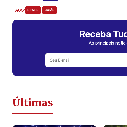
TAGS:
BRASIL
GOIÁS
Receba Tud
As principais notíc
Últimas