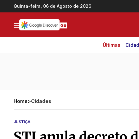
Ir direto pro conteúdo
Quinta-feira, 06 de Agosto de 2026
Últimas
Cida
Home
>
Cidades
JUSTIÇA
STJ anula decreto 