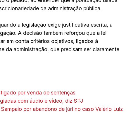
ado o pedido, ao entender que a pontuação usada
cricionariedade da administração pública.
ando a legislação exige justificativa escrita, a
igação. A decisão também reforçou que a lei
 em conta critérios objetivos, ligados à
sse da administração, que precisam ser claramente
estigado por venda de sentenças
vigiadas com áudio e vídeo, diz STJ
ampaio por abandono de júri no caso Valério Luiz