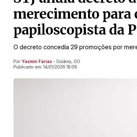
merecimento para 
papiloscopista da
O decreto concedia 29 promoções por merec
Por
Yasmin Farias
- Goiânia, GO
Ir direto pra matéria
Publicado em:
14/01/2026 18:06