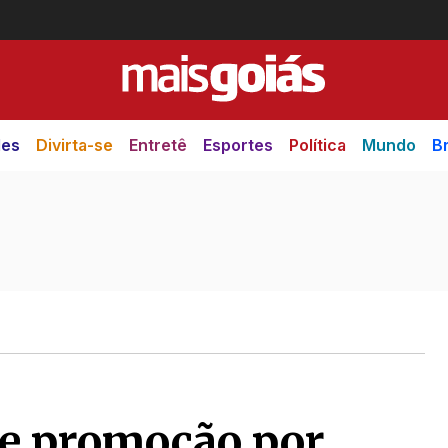
des
Divirta-se
Entretê
Esportes
Política
Mundo
Br
de promoção por