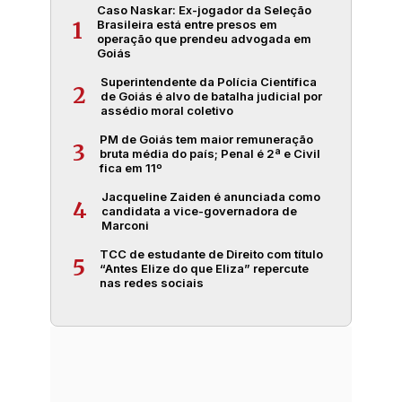
Caso Naskar: Ex-jogador da Seleção
Brasileira está entre presos em
1
operação que prendeu advogada em
Goiás
Superintendente da Polícia Científica
2
de Goiás é alvo de batalha judicial por
assédio moral coletivo
PM de Goiás tem maior remuneração
3
bruta média do país; Penal é 2ª e Civil
fica em 11º
Jacqueline Zaiden é anunciada como
4
candidata a vice-governadora de
Marconi
TCC de estudante de Direito com título
5
“Antes Elize do que Eliza” repercute
nas redes sociais