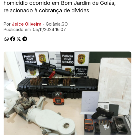
homicídio ocorrido em Bom Jardim de Goiás,
relacionado à cobrança de dívidas
Por
Jeice Oliveira
- Goiânia,GO
Ir direto pra matéria
Publicado em:
05/11/2024 16:07