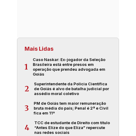
Mais Lidas
Caso Naskar: Ex-jogador da Seleção
Brasileira está entre presos em
1
operação que prendeu advogada em
Goiás
Superintendente da Polícia Científica
2
de Goiás é alvo de batalha judicial por
assédio moral coletivo
PM de Goiás tem maior remuneração
3
bruta média do país; Penal é 2ª e Civil
fica em 11º
TCC de estudante de Direito com título
4
“Antes Elize do que Eliza” repercute
nas redes sociais