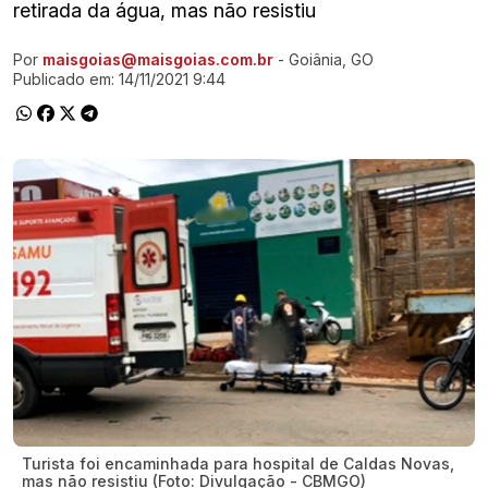
retirada da água, mas não resistiu
Por
maisgoias@maisgoias.com.br
- Goiânia, GO
Ir direto pra matéria
Publicado em:
14/11/2021 9:44
Turista foi encaminhada para hospital de Caldas Novas,
mas não resistiu (Foto: Divulgação - CBMGO)