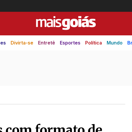
des
Divirta-se
Entretê
Esportes
Política
Mundo
Br
s com formato de