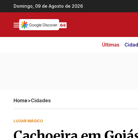
Ir direto pro conteúdo
Domingo, 09 de Agosto de 2026
Últimas
Cida
Home
>
Cidades
LUGAR MÁGICO
Cachoeira em Goiá