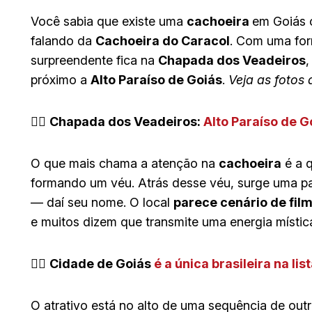
Você sabia que existe uma
cachoeira
em Goiás 
falando da
Cachoeira do Caracol
. Com uma for
surpreendente fica na
Chapada dos Veadeiros
,
próximo a
Alto Paraíso de Goiás
.
Veja as fotos 
👉🏻
Chapada dos Veadeiros:
Alto Paraíso de G
O que mais chama a atenção na
cachoeira
é a 
formando um véu. Atrás desse véu, surge uma pa
— daí seu nome. O local
parece cenário de fil
e muitos dizem que transmite uma energia místic
👉🏻
Cidade de Goiás
é a única brasileira na l
O atrativo está no alto de uma sequência de out