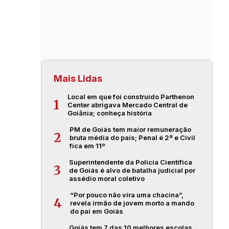
Mais Lidas
Local em que foi construído Parthenon
1
Center abrigava Mercado Central de
Goiânia; conheça história
PM de Goiás tem maior remuneração
2
bruta média do país; Penal é 2ª e Civil
fica em 11º
Superintendente da Polícia Científica
3
de Goiás é alvo de batalha judicial por
assédio moral coletivo
“Por pouco não vira uma chacina”,
4
revela irmão de jovem morto a mando
do pai em Goiás
Goiás tem 7 das 10 melhores escolas