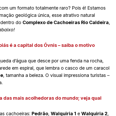
com um formato totalmente raro? Pois é! Estamos
mação geológica única, esse atrativo natural
 dentro do
Complexo de Cachoeiras Rio Caldeira
,
abaixo!
oiás é a capital dos Óvnis – saiba o motivo
queda d’água que desce por uma fenda na rocha,
rede em espiral, que lembra o casco de um caracol
me
, tamanha a beleza. O visual impressiona turistas –
a.
ista das mais acolhedoras do mundo; veja qual
ras cachoeiras:
Pedrão
,
Walquiria 1
e
Walquiria 2
,