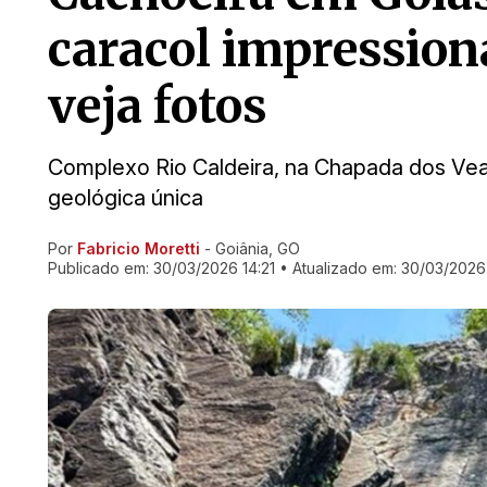
caracol impressiona 
veja fotos
Complexo Rio Caldeira, na Chapada dos Ve
geológica única
Por
Fabricio Moretti
- Goiânia, GO
Ir direto pra matéria
Publicado em:
30/03/2026 14:21
• Atualizado em:
30/03/2026