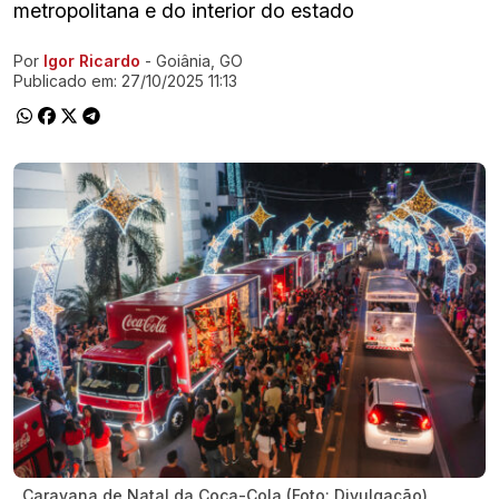
metropolitana e do interior do estado
Por
Igor Ricardo
- Goiânia, GO
Ir direto pra matéria
Publicado em:
27/10/2025 11:13
Caravana de Natal da Coca-Cola (Foto: Divulgação)