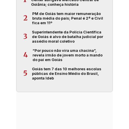
Goiânia; conheça história
PM de Goiás tem maior remuneração
2
bruta média do país; Penal é 2ª e Civil
fica em 11º
Superintendente da Polícia Científica
3
de Goiás é alvo de batalha judicial por
assédio moral coletivo
“Por pouco não vira uma chacina”,
4
revela irmão de jovem morto a mando
do pai em Goiás
Goiás tem 7 das 10 melhores escolas
5
públicas de Ensino Médio do Brasil,
aponta Ideb