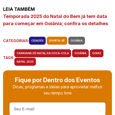
LEIA TAMBÉM
Temporada 2025 do Natal do Bem já tem data
para começar em Goiânia; confira os detalhes
CATEGORIAS:
CIDADES
DIVIRTA-SE
GOIÂNIA
CARAVANA DE NATAL DA COCA-COLA
GOIÂNIA
GOIÁS
TAGS:
NATAL 2025
Fique por Dentro dos Eventos
Dicas, programas e ideias para aproveitar melhor
seu tempo livre