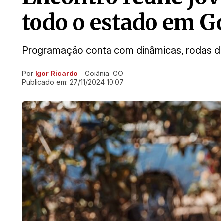
todo o estado em G
Programação conta com dinâmicas, rodas d
Por
Igor Ricardo
- Goiânia, GO
Ir direto pra matéria
Publicado em:
27/11/2024 10:07