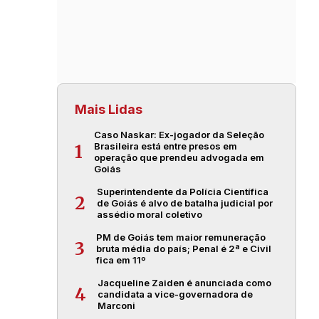
Mais Lidas
Caso Naskar: Ex-jogador da Seleção
Brasileira está entre presos em
1
operação que prendeu advogada em
Goiás
Superintendente da Polícia Científica
2
de Goiás é alvo de batalha judicial por
assédio moral coletivo
PM de Goiás tem maior remuneração
3
bruta média do país; Penal é 2ª e Civil
fica em 11º
Jacqueline Zaiden é anunciada como
4
candidata a vice-governadora de
Marconi