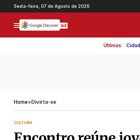
Ir direto pro conteúdo
Sexta-feira, 07 de Agosto de 2026
Últimas
Cida
Home
>
Divirta-se
CULTURA
Encontro reúne jov