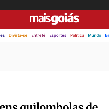
des
Divirta-se
Entretê
Esportes
Política
Mundo
Br
ens quilombolas de