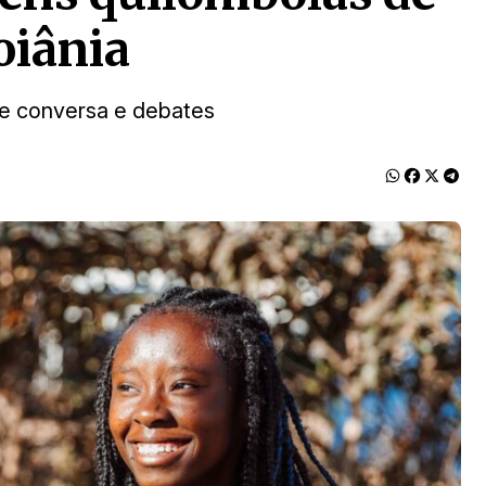
oiânia
e conversa e debates