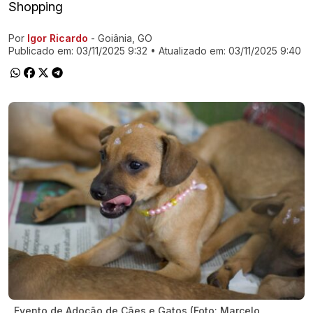
Shopping
Por
Igor Ricardo
- Goiânia, GO
Ir direto pra matéria
Publicado em:
03/11/2025 9:32
• Atualizado em:
03/11/2025 9:40
Evento de Adoção de Cães e Gatos (Foto: Marcelo