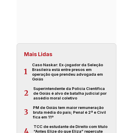
Mais Lidas
Caso Naskar: Ex-jogador da Seleção
Brasileira está entre presos em
1
operação que prendeu advogada em
Goiás
Superintendente da Polícia Científica
2
de Goiás é alvo de batalha judicial por
assédio moral coletivo
PM de Goiás tem maior remuneração
3
bruta média do país; Penal é 2ª e Civil
fica em 11º
TCC de estudante de Direito com título
4
“Antes Elize do que Eliza” repercute