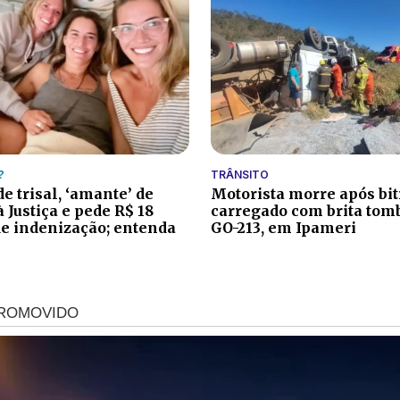
?
TRÂNSITO
e trisal, ‘amante’ de
Motorista morre após bi
à Justiça e pede R$ 18
carregado com brita tom
e indenização; entenda
GO-213, em Ipameri