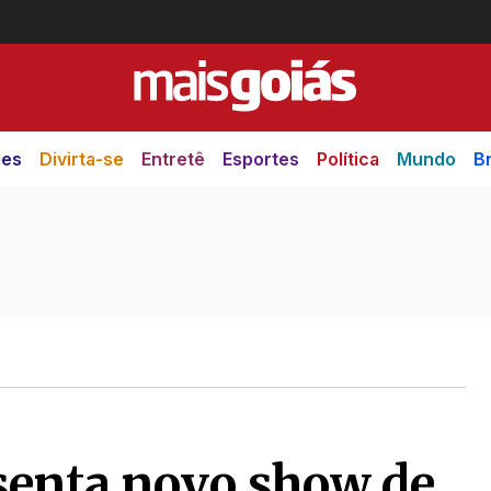
des
Divirta-se
Entretê
Esportes
Política
Mundo
Br
senta novo show de