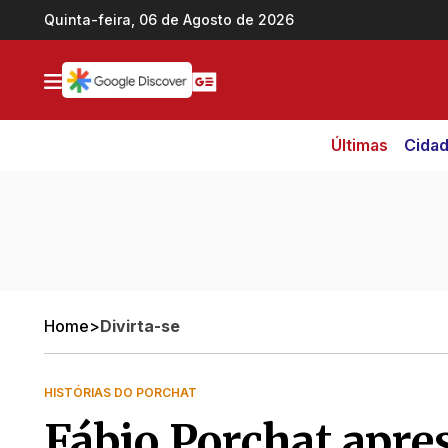
Ir direto pro conteúdo
Quinta-feira, 06 de Agosto de 2026
Últimas
Cida
Home
>
Divirta-se
HISTÓRIAS DO PORCHAT
Fábio Porchat apre