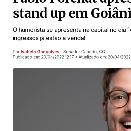
stand up em Goiân
O humorista se apresenta na capital no dia
ingressos já estão à venda!
Por
Isabela Gonçalves
- Senador Canedo, GO
Ir direto pra matéria
Publicado em:
20/04/2022 12:17
• Atualizado em:
20/04/2022 