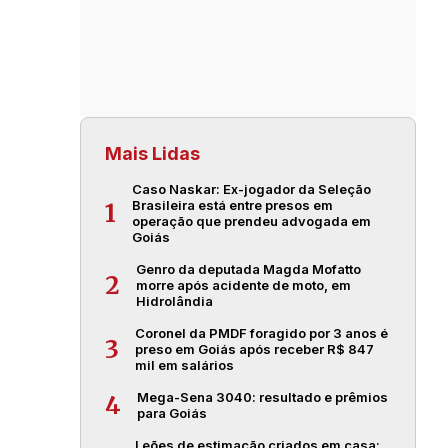
Mais Lidas
Caso Naskar: Ex-jogador da Seleção
Brasileira está entre presos em
1
operação que prendeu advogada em
Goiás
Genro da deputada Magda Mofatto
2
morre após acidente de moto, em
Hidrolândia
Coronel da PMDF foragido por 3 anos é
3
preso em Goiás após receber R$ 847
mil em salários
Mega-Sena 3040: resultado e prêmios
4
para Goiás
Leões de estimação criados em casa: