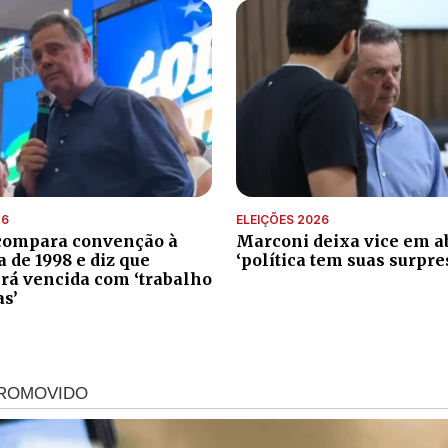
26
ELEIÇÕES 2026
compara convenção à
Marconi deixa vice em ab
de 1998 e diz que
‘política tem suas surpre
erá vencida com ‘trabalho
as’