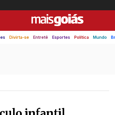
des
Divirta-se
Entretê
Esportes
Política
Mundo
Br
ulo infantil