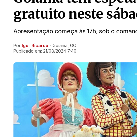
gratuito neste sába
Apresentação começa às 17h, sob o comand
Por
Igor Ricardo
- Goiânia, GO
Ir direto pra matéria
Publicado em:
21/08/2024 7:40