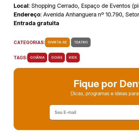
Local
: Shopping Cerrado, Espaço de Eventos (pi
Endereço
: Avenida Anhanguera nº 10.790, Setor
Entrada gratuita
CATEGORIAS:
DIVIRTA-SE
TEATRO
TAGS:
GOIÂNIA
GOIÁS
KIDS
Fique por Den
Dicas, programas e ideias para