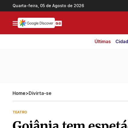
Ir direto pro conteúdo
Quarta-feira, 05 de Agosto de 2026
Últimas
Cida
Home
>
Divirta-se
TEATRO
Goiânia tem espetác