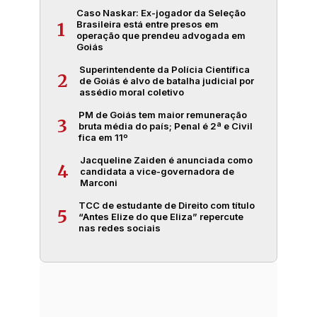
Caso Naskar: Ex-jogador da Seleção
Brasileira está entre presos em
1
operação que prendeu advogada em
Goiás
Superintendente da Polícia Científica
2
de Goiás é alvo de batalha judicial por
assédio moral coletivo
PM de Goiás tem maior remuneração
3
bruta média do país; Penal é 2ª e Civil
fica em 11º
Jacqueline Zaiden é anunciada como
4
candidata a vice-governadora de
Marconi
TCC de estudante de Direito com título
5
“Antes Elize do que Eliza” repercute
nas redes sociais