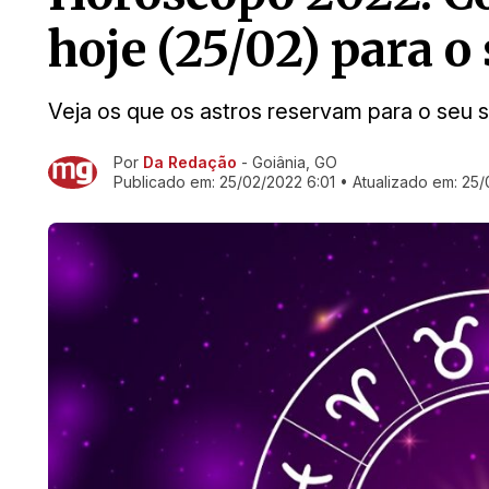
hoje (25/02) para o
Veja os que os astros reservam para o seu s
Por
Da Redação
- Goiânia, GO
Ir direto pra matéria
Publicado em:
25/02/2022 6:01
• Atualizado em:
25/