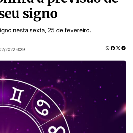
 seu signo
igno nesta sexta, 25 de fevereiro.
02/2022 6:29