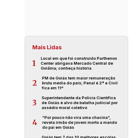
Mais Lidas
Local em que foi construído Parthenon
1
Center abrigava Mercado Central de
Goiânia; conheça história
PM de Goiás tem maior remuneração
2
bruta média do país; Penal é 2ª e Civil
fica em 11º
Superintendente da Polícia Científica
3
de Goiás é alvo de batalha judicial por
assédio moral coletivo
“Por pouco não vira uma chacina”,
4
revela irmão de jovem morto a mando
do pai em Goiás
Goiás tem 7 das 10 melhores escolas