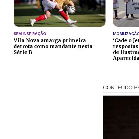
SEM INSPIRAÇÃO
MOBILIZAÇÃ
Vila Nova amarga primeira
‘Cade o Je
derrota como mandante nesta
respostas
Série B
de ilustr
Aparecid