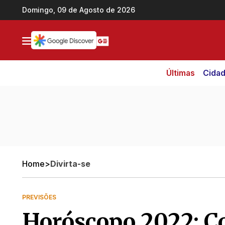
Ir direto pro conteúdo
Domingo, 09 de Agosto de 2026
Últimas
Cida
Home
>
Divirta-se
PREVISÕES
Horóscopo 2022: Co