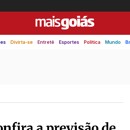
des
Divirta-se
Entretê
Esportes
Política
Mundo
Br
nfira a previsão de