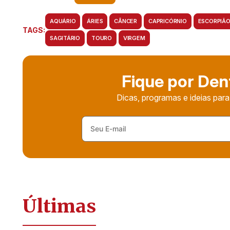
AQUÁRIO
ÁRIES
CÂNCER
CAPRICÓRNIO
ESCORPIÃ
TAGS:
SAGITÁRIO
TOURO
VIRGEM
Fique por Den
Dicas, programas e ideias para
Últimas