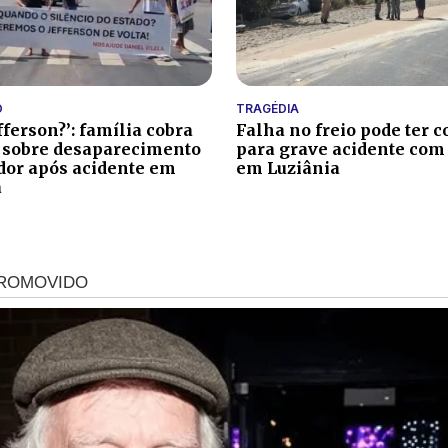
O
TRAGÉDIA
fferson?’: família cobra
Falha no freio pode ter c
 sobre desaparecimento
para grave acidente com
ador após acidente em
em Luziânia
a