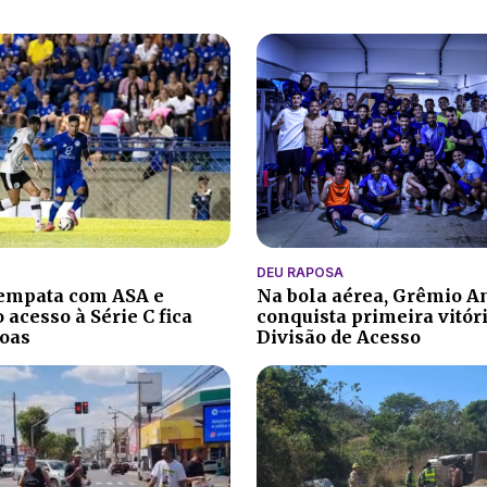
DEU RAPOSA
 empata com ASA e
Na bola aérea, Grêmio A
 acesso à Série C fica
conquista primeira vitór
oas
Divisão de Acesso