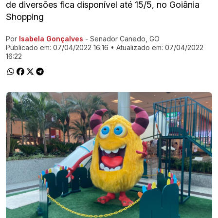
de diversões fica disponível até 15/5, no Goiânia
Shopping
Por
Isabela Gonçalves
- Senador Canedo, GO
Ir direto pra matéria
Publicado em:
07/04/2022 16:16
• Atualizado em:
07/04/2022
16:22