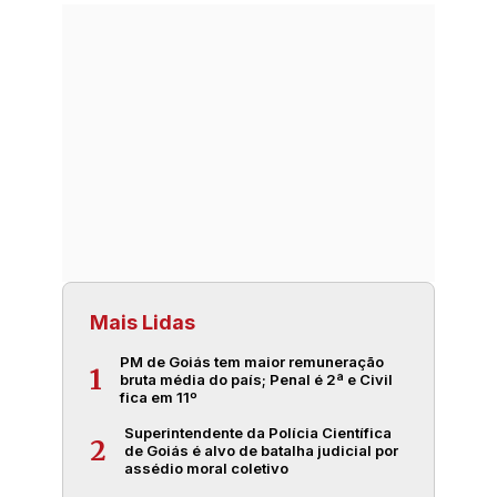
Mais Lidas
PM de Goiás tem maior remuneração
1
bruta média do país; Penal é 2ª e Civil
fica em 11º
Superintendente da Polícia Científica
2
de Goiás é alvo de batalha judicial por
assédio moral coletivo