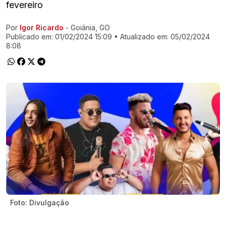
fevereiro
Por
Igor Ricardo
- Goiânia, GO
Ir direto pra matéria
Publicado em:
01/02/2024 15:09
• Atualizado em:
05/02/2024
8:08
Foto: Divulgação