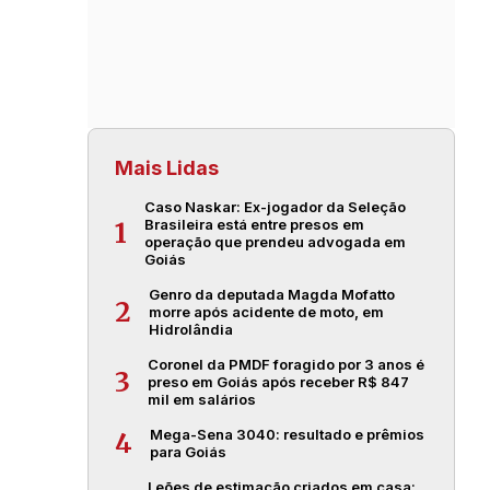
Mais Lidas
Caso Naskar: Ex-jogador da Seleção
Brasileira está entre presos em
1
operação que prendeu advogada em
Goiás
Genro da deputada Magda Mofatto
2
morre após acidente de moto, em
Hidrolândia
Coronel da PMDF foragido por 3 anos é
3
preso em Goiás após receber R$ 847
mil em salários
Mega-Sena 3040: resultado e prêmios
4
para Goiás
Leões de estimação criados em casa: