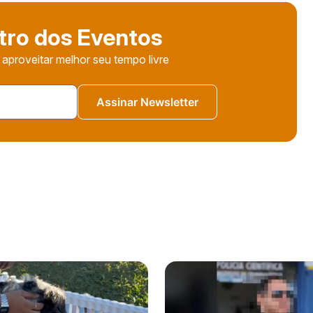
tro dos Eventos
 aproveitar melhor seu tempo livre
Assinar Newsletter