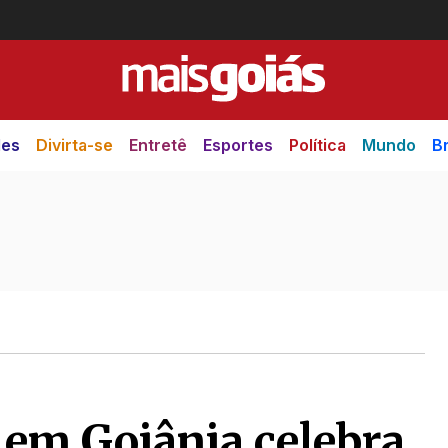
des
Divirta-se
Entretê
Esportes
Política
Mundo
Br
l em Goiânia celebra