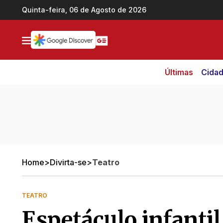
Ir direto pro conteúdo
Quinta-feira, 06 de Agosto de 2026
Últimas
Cida
Home
>
Divirta-se
>
Teatro
TEATRO
Espetáculo infanti