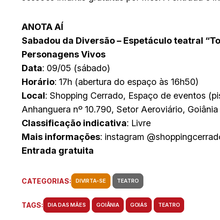
ANOTA AÍ
Sabadou da Diversão – Espetáculo teatral “To
Personagens Vivos
Data
: 09/05 (sábado)
Horário
: 17h (abertura do espaço às 16h50)
Local
: Shopping Cerrado, Espaço de eventos (p
Anhanguera nº 10.790, Setor Aeroviário, Goiânia
Classificação indicativa
: Livre
Mais informações
: instagram @shoppingcerrad
Entrada gratuita
CATEGORIAS:
DIVIRTA-SE
TEATRO
TAGS:
DIA DAS MÃES
GOIÂNIA
GOIÁS
TEATRO