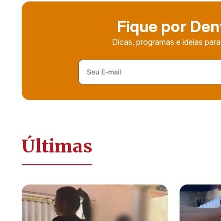
Fique por Den
Dicas, programas e ideias para
Últimas