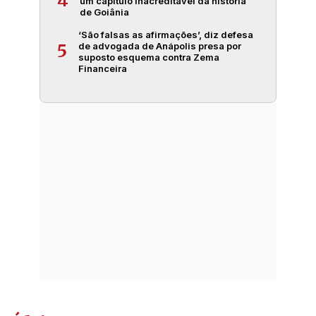
4
um capítulo inacreditável da história
de Goiânia
‘São falsas as afirmações’, diz defesa
de advogada de Anápolis presa por
5
suposto esquema contra Zema
Financeira