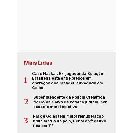
Mais Lidas
Caso Naskar: Ex-jogador da Seleção
Brasileira está entre presos em
1
operação que prendeu advogada em
Goiás
Superintendente da Polícia Científica
2
de Goiás é alvo de batalha judicial por
assédio moral coletivo
PM de Goiás tem maior remuneração
3
bruta média do país; Penal é 2ª e Civil
fica em 11º