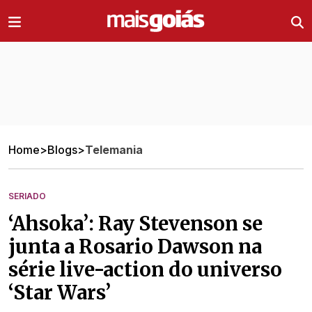
Ir direto pro conteúdo
Home
>
Blogs
>
Telemania
SERIADO
‘Ahsoka’: Ray Stevenson se
junta a Rosario Dawson na
série live-action do universo
‘Star Wars’