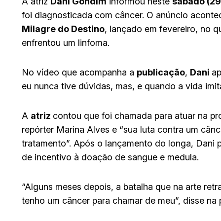
A atriz
Dani Gondim
informou neste
sábado (29
foi diagnosticada com câncer. O anúncio aconte
Milagre do Destino
, lançado em fevereiro, no q
enfrentou um linfoma.
No vídeo que acompanha a
publicação
,
Dani
ap
eu nunca tive dúvidas, mas, e quando a vida imit
A
atriz
contou que foi chamada para atuar na pr
repórter Marina Alves e “sua luta contra um cân
tratamento”. Após o lançamento do longa, Dani 
de incentivo à doação de sangue e medula.
“Alguns meses depois, a batalha que na arte retr
tenho um câncer para chamar de meu”, disse na