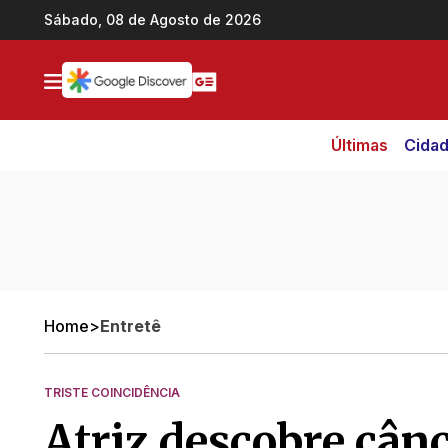
Ir direto pro conteúdo
Sábado, 08 de Agosto de 2026
Últimas
Cida
Home
>
Entretê
TRISTE COINCIDÊNCIA
Atriz descobre cân