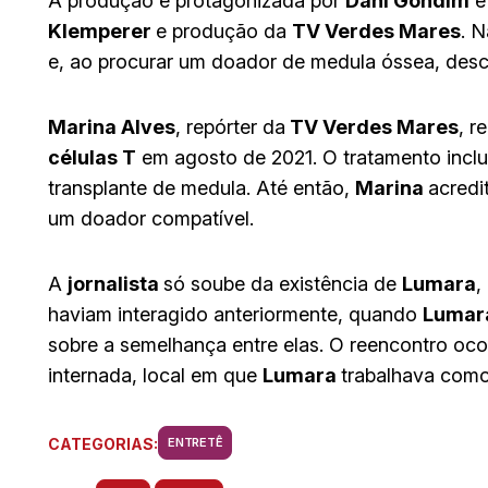
A produção é protagonizada por
Dani Gondim
Klemperer
e produção da
TV Verdes Mares
. 
e, ao procurar um doador de medula óssea, desc
Marina Alves
, repórter da
TV Verdes Mares
, r
células T
em agosto de 2021. O tratamento inclu
transplante de medula. Até então,
Marina
acredi
um doador compatível.
A
jornalista
só soube da existência de
Lumara
,
haviam interagido anteriormente, quando
Lumar
sobre a semelhança entre elas. O reencontro oco
internada, local em que
Lumara
trabalhava com
CATEGORIAS:
ENTRETÊ