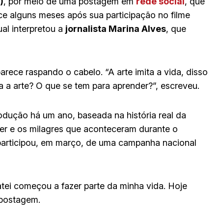
)
, por meio de uma postagem em
rede social
, que
ce alguns meses após sua participação no filme
ual interpretou a
jornalista Marina Alves
, que
arece raspando o cabelo. “A arte imita a vida, disso
a a arte? O que se tem para aprender?”, escreveu.
odução há um ano, baseada na história real da
cer e os milagres que aconteceram durante o
participou, em março, de uma campanha nacional
atei começou a fazer parte da minha vida. Hoje
 postagem.