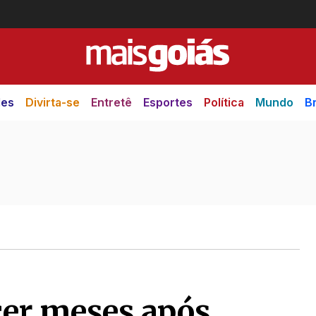
des
Divirta-se
Entretê
Esportes
Política
Mundo
Br
cer meses após