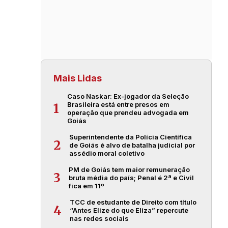
Mais Lidas
Caso Naskar: Ex-jogador da Seleção
Brasileira está entre presos em
1
operação que prendeu advogada em
Goiás
Superintendente da Polícia Científica
2
de Goiás é alvo de batalha judicial por
assédio moral coletivo
PM de Goiás tem maior remuneração
3
bruta média do país; Penal é 2ª e Civil
fica em 11º
TCC de estudante de Direito com título
4
“Antes Elize do que Eliza” repercute
nas redes sociais