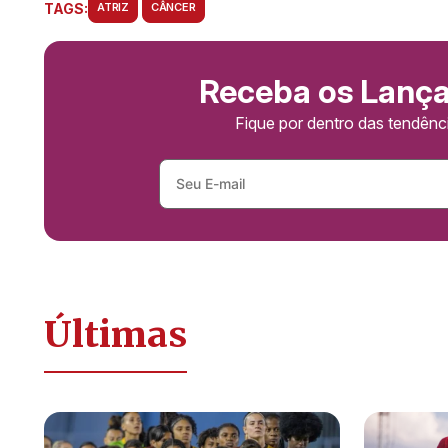
TAGS:
ATRIZ
CÂNCER
Receba os Lanç
Fique por dentro das tendên
Últimas