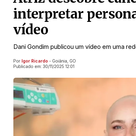
interpretar perso
vídeo
Dani Gondim publicou um vídeo em uma rede
Por
Igor Ricardo
- Goiânia, GO
Ir direto pra matéria
Publicado em:
30/11/2025 12:01