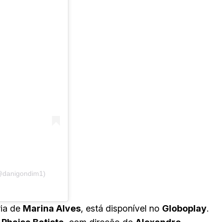
(@danigondim1)
ria de
Marina Alves
, está disponível no
Globoplay
.