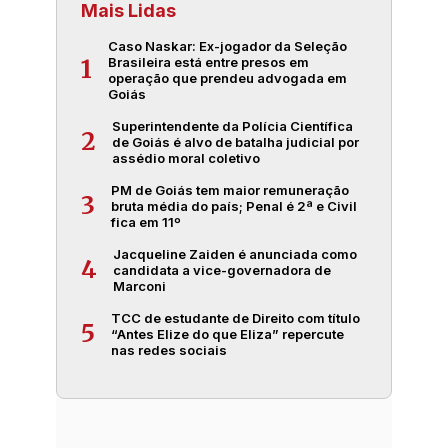
Mais Lidas
Caso Naskar: Ex-jogador da Seleção
Brasileira está entre presos em
1
operação que prendeu advogada em
Goiás
Superintendente da Polícia Científica
2
de Goiás é alvo de batalha judicial por
assédio moral coletivo
PM de Goiás tem maior remuneração
3
bruta média do país; Penal é 2ª e Civil
fica em 11º
Jacqueline Zaiden é anunciada como
4
candidata a vice-governadora de
Marconi
TCC de estudante de Direito com título
5
“Antes Elize do que Eliza” repercute
nas redes sociais