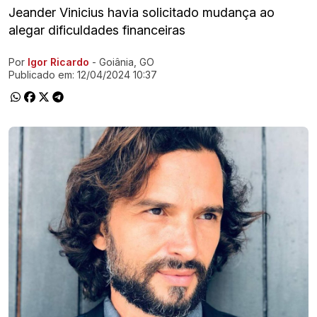
Jeander Vinicius havia solicitado mudança ao
alegar dificuldades financeiras
Por
Igor Ricardo
- Goiânia, GO
Ir direto pra matéria
Publicado em:
12/04/2024 10:37