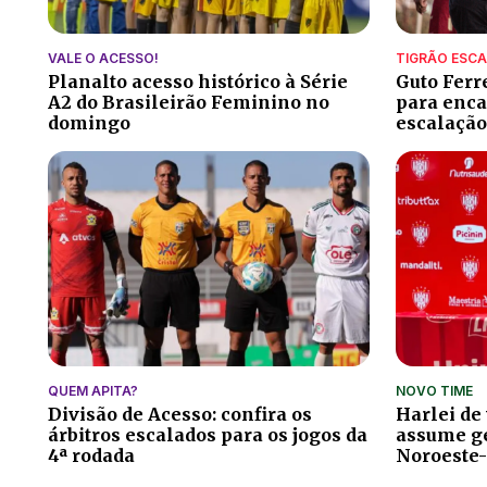
VALE O ACESSO!
TIGRÃO ESC
Planalto acesso histórico à Série
Guto Ferr
A2 do Brasileirão Feminino no
para encar
domingo
escalação
QUEM APITA?
NOVO TIME
Divisão de Acesso: confira os
Harlei de
árbitros escalados para os jogos da
assume ge
4ª rodada
Noroeste