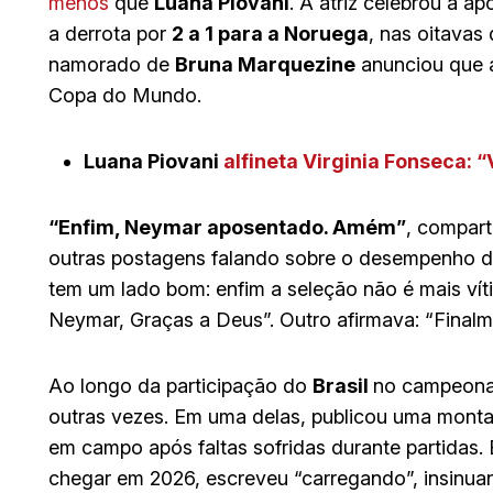
menos
que
Luana Piovani
. A atriz celebrou a a
a derrota por
2 a 1 para a Noruega
, nas oitavas 
namorado de
Bruna Marquezine
anunciou que a
Copa do Mundo.
Luana Piovani
alfineta Virginia Fonseca
“Enfim, Neymar aposentado. Amém”
, compart
outras postagens falando sobre o desempenho do
tem um lado bom: enfim a seleção não é mais vít
Neymar, Graças a Deus”. Outro afirmava: “Final
Ao longo da participação do
Brasil
no campeonato
outras vezes. Em uma delas, publicou uma mon
em campo após faltas sofridas durante partidas.
chegar em 2026, escreveu “carregando”, insinuan