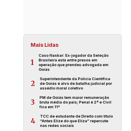
Mais Lidas
Caso Naskar: Ex-jogador da Seleção
Brasileira está entre presos em
1
operação que prendeu advogada em
Goiás
Superintendente da Polícia Científica
2
de Goiás é alvo de batalha judicial por
assédio moral coletivo
PM de Goiás tem maior remuneração
3
bruta média do país; Penal é 2ª e Civil
fica em 11º
TCC de estudante de Direito com título
4
“Antes Elize do que Eliza” repercute
nas redes sociais