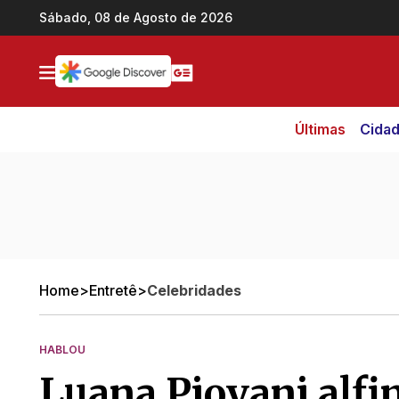
Ir direto pro conteúdo
Sábado, 08 de Agosto de 2026
Últimas
Cida
Home
>
Entretê
>
Celebridades
HABLOU
Luana Piovani alfi