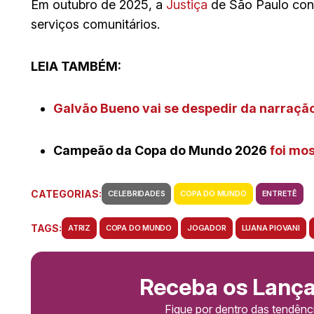
Em outubro de 2025, a
Justiça
de São Paulo co
serviços comunitários.
LEIA TAMBÉM:
Galvão Bueno vai se despedir da narraç
Campeão da Copa do Mundo 2026
foi mo
CATEGORIAS:
CELEBRIDADES
COPA DO MUNDO
ENTRETÊ
TAGS:
ATRIZ
COPA DO MUNDO
JOGADOR
LUANA PIOVANI
Receba os Lanç
Fique por dentro das tendên