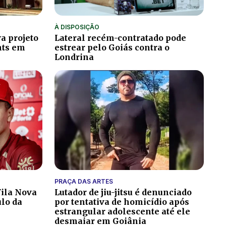
À DISPOSIÇÃO
a projeto
Lateral recém-contratado pode
hts em
estrear pelo Goiás contra o
Londrina
PRAÇA DAS ARTES
ila Nova
Lutador de jiu-jitsu é denunciado
ulo da
por tentativa de homicídio após
estrangular adolescente até ele
desmaiar em Goiânia