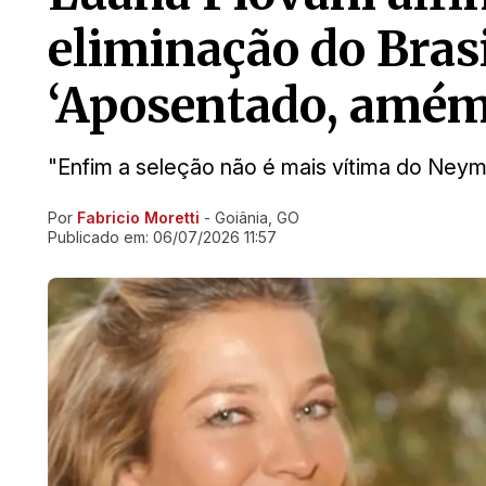
eliminação do Brasi
‘Aposentado, amém
"Enfim a seleção não é mais vítima do Neym
Por
Fabricio Moretti
- Goiânia, GO
Ir direto pra matéria
Publicado em:
06/07/2026 11:57