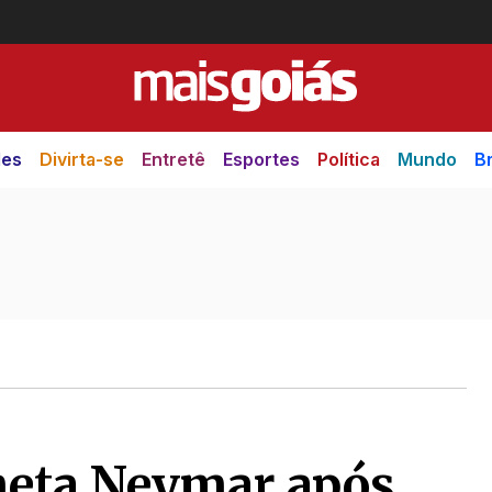
des
Divirta-se
Entretê
Esportes
Política
Mundo
Br
neta Neymar após