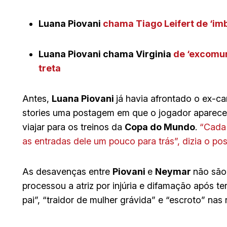
Luana Piovani
chama Tiago Leifert de ‘imb
Luana Piovani chama Virginia
de ‘excomun
treta
Antes,
Luana Piovani
já havia afrontado o ex-ca
stories uma postagem em que o jogador aparece
viajar para os treinos da
Copa do Mundo
.
“Cada
as entradas dele um pouco para trás”, dizia o pos
As desavenças entre
Piovani
e
Neymar
não são
processou a atriz por injúria e difamação após t
pai”, “traidor de mulher grávida” e “escroto” na