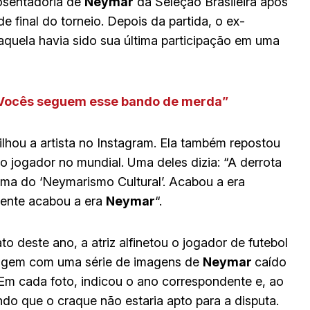
posentadoria de
Neymar
da Seleção Brasileira após
de final do torneio. Depois da partida, o ex-
quela havia sido sua última participação em uma
: “Vocês seguem esse bando de merda”
ilhou a artista no Instagram. Ela também repostou
 jogador no mundial. Uma deles dizia: “A derrota
ima do ‘Neymarismo Cultural’. Acabou a era
mente acabou a era
Neymar
“.
 deste ano, a atriz alfinetou o jogador de futebol
tagem com uma série de imagens de
Neymar
caído
 Em cada foto, indicou o ano correspondente e, ao
do que o craque não estaria apto para a disputa.