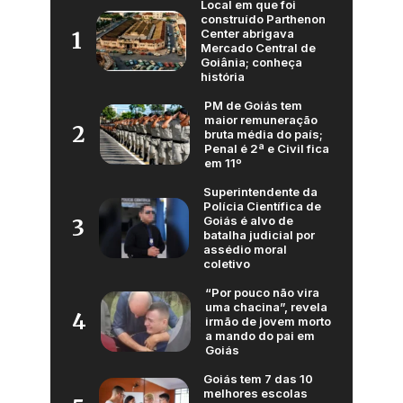
Local em que foi
construído Parthenon
Center abrigava
1
Mercado Central de
Goiânia; conheça
história
PM de Goiás tem
maior remuneração
2
bruta média do país;
Penal é 2ª e Civil fica
em 11º
Superintendente da
Polícia Científica de
Goiás é alvo de
3
batalha judicial por
assédio moral
coletivo
“Por pouco não vira
uma chacina”, revela
4
irmão de jovem morto
a mando do pai em
Goiás
Goiás tem 7 das 10
melhores escolas