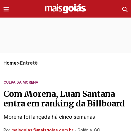
Ir direto pro conteúdo
Home
>
Entretê
CULPA DA MORENA
Com Morena, Luan Santana
entra em ranking da Billboard
Morena foi lançada há cinco semanas
Por
maisgoias@maisgoias.com.br
- Goiânia, GO
Ir direto pra matéria