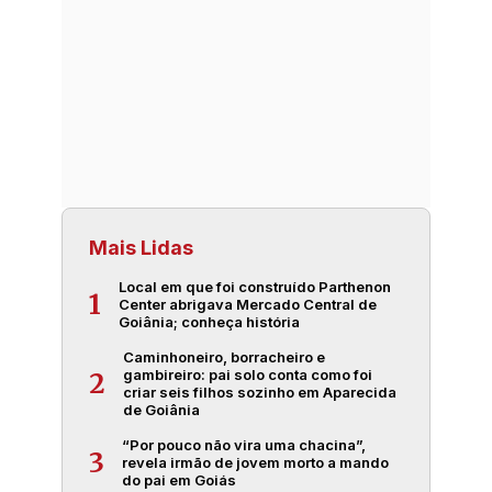
Mais Lidas
Local em que foi construído Parthenon
1
Center abrigava Mercado Central de
Goiânia; conheça história
Caminhoneiro, borracheiro e
gambireiro: pai solo conta como foi
2
criar seis filhos sozinho em Aparecida
de Goiânia
“Por pouco não vira uma chacina”,
3
revela irmão de jovem morto a mando
do pai em Goiás