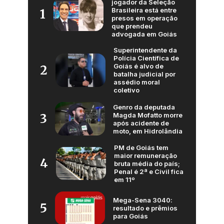
jogador da Seleção
Brasileira está entre
1
presos em operação
que prendeu
advogada em Goiás
Superintendente da
Polícia Científica de
Goiás é alvo de
2
batalha judicial por
assédio moral
coletivo
Genro da deputada
Magda Mofatto morre
3
após acidente de
moto, em Hidrolândia
PM de Goiás tem
maior remuneração
4
bruta média do país;
Penal é 2ª e Civil fica
em 11º
Mega-Sena 3040:
5
resultado e prêmios
para Goiás