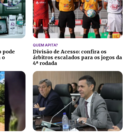
QUEM APITA?
o pode
Divisão de Acesso: confira os
 o
árbitros escalados para os jogos da
4ª rodada