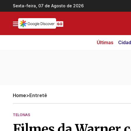
Ir direto pro conteúdo
Sexta-feira, 07 de Agosto de 2026
Últimas
Cida
Home
>
Entretê
TELONAS
Filmes da Warner c