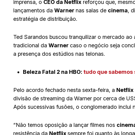
imprensa, o
CEO da Netflix
reforçou que, mesmo
lançamentos da
Warner
nas salas de
cinema
, 
estratégia de distribuição.
Ted Sarandos buscou tranquilizar o mercado ao 
tradicional da
Warner
caso o negócio seja conc
a presença dos estúdios nas telonas.
Beleza Fatal 2 na HBO:
tudo que sabemos s
Pelo acordo fechado nesta sexta-feira, a
Netflix
divisão de streaming da Warner por cerca de US
Após sucessivas fusões, o conglomerado inclu
“Não temos oposição a lançar filmes nos
cinem
resistência da
Netflix
sempre foi quanto às longa