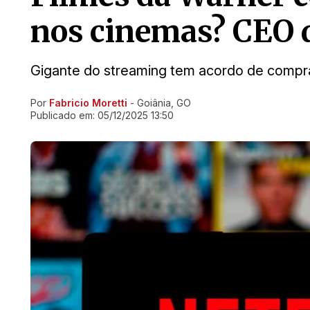
nos cinemas? CEO d
Gigante do streaming tem acordo de comp
Por
Fabricio Moretti
- Goiânia, GO
Ir direto pra matéria
Publicado em:
05/12/2025 13:50