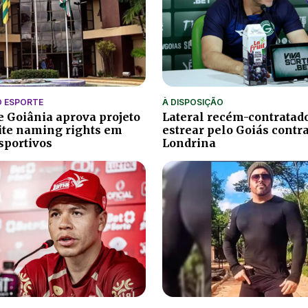
O ESPORTE
À DISPOSIÇÃO
 Goiânia aprova projeto
Lateral recém-contratad
ite naming rights em
estrear pelo Goiás contra
sportivos
Londrina