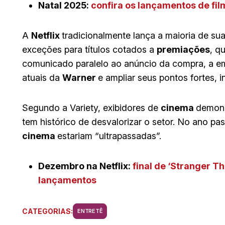
Natal 2025:
confira os lançamentos de fil
A
Netflix
tradicionalmente lança a maioria de su
exceções para títulos cotados a
premiações
, q
comunicado paralelo ao anúncio da compra, a e
atuais da
Warner
e ampliar seus pontos fortes, 
Segundo a Variety, exibidores de
cinema
demons
tem histórico de desvalorizar o setor. No ano p
cinema
estariam “ultrapassadas”.
Dezembro na Netflix:
final de ‘Stranger Thi
lançamentos
CATEGORIAS:
ENTRETÊ