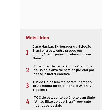
Mais Lidas
Caso Naskar: Ex-jogador da Seleção
Brasileira está entre presos em
1
operação que prendeu advogada em
Goiás
Superintendente da Polícia Científica
2
de Goiás é alvo de batalha judicial por
assédio moral coletivo
PM de Goiás tem maior remuneração
3
bruta média do país; Penal é 2ª e Civil
fica em 11º
TCC de estudante de Direito com título
4
“Antes Elize do que Eliza” repercute
nas redes sociais