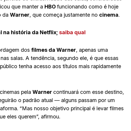
licou que manter a
HBO
funcionando como é hoje
ão da
Warner
, que começa justamente no
cinema
.
 na história da Netflix
;
saiba qual
bordagem dos
filmes da Warner
, apenas uma
e
nas salas. A tendência, segundo ele, é que essas
 público tenha acesso aos títulos mais rapidamente
 cinemas pela
Warner
continuará com esse destino,
eguirão o padrão atual — alguns passam por um
taforma. “Mas nosso objetivo principal é levar filmes
que eles querem”, afirmou.