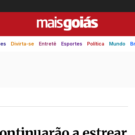
des
Divirta-se
Entretê
Esportes
Política
Mundo
Br
ontinuarão a estrear