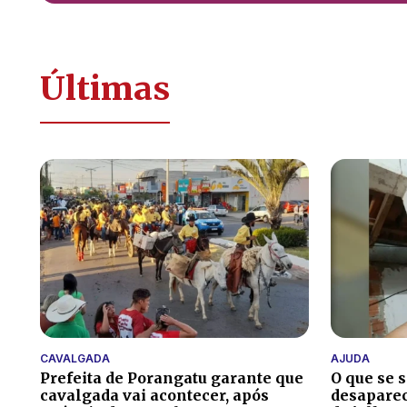
Últimas
CAVALGADA
AJUDA
Prefeita de Porangatu garante que
O que se 
cavalgada vai acontecer, após
desaparec