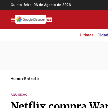
Ir direto pro conteúdo
Quinta-feira, 06 de Agosto de 2026
Últimas
Cida
Home
>
Entretê
AQUISIÇÃO
Netflix compra Wa