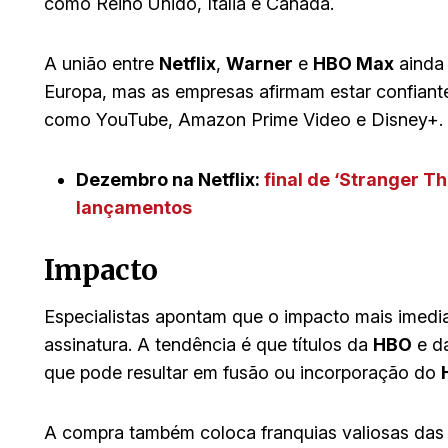
como Reino Unido, Itália e Canadá.
A união entre
Netflix
,
Warner
e
HBO Max
ainda 
Europa, mas as empresas afirmam estar confiante
como YouTube, Amazon Prime Video e Disney+.
Dezembro na Netflix:
final de ‘Stranger Thi
lançamentos
Impacto
Especialistas apontam que o impacto mais imedi
assinatura. A tendência é que títulos da
HBO
e d
que pode resultar em fusão ou incorporação do
A compra também coloca franquias valiosas d