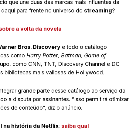
cio que une duas das marcas mais influentes da
 daqui para frente no universo do
streaming
?
obre a volta da novela
arner Bros. Discovery
e todo o catálogo
nicas como
Harry Potter
,
Batman
,
Game of
rupo, como CNN, TNT, Discovery Channel e DC
 bibliotecas mais valiosas de Hollywood.
tegrar grande parte desse catálogo ao serviço da
ndo a disputa por assinantes. “Isso permitirá otimizar
ões de conteúdo”, diz o anúncio.
 na história da Netflix
;
saiba qual