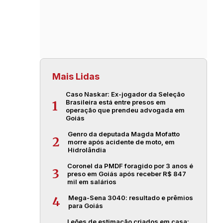
Mais Lidas
Caso Naskar: Ex-jogador da Seleção
Brasileira está entre presos em
1
operação que prendeu advogada em
Goiás
Genro da deputada Magda Mofatto
2
morre após acidente de moto, em
Hidrolândia
Coronel da PMDF foragido por 3 anos é
3
preso em Goiás após receber R$ 847
mil em salários
Mega-Sena 3040: resultado e prêmios
4
para Goiás
Leões de estimação criados em casa: