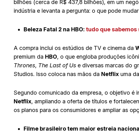
bilhões (cerca de R$ 437,8 bilhões), em um negó
indústria e levanta a pergunta: o que pode mudar
Beleza Fatal 2 na HBO:
tudo que sabemos s
A compra inclui os estúdios de TV e cinema da
W
premium da
HBO
, o que engloba produções icô
Thrones
,
The Last of Us
e diversas marcas do g
Studios. Isso coloca nas mãos da
Netflix
uma das
Segundo comunicado da empresa, o objetivo é in
Netflix
, ampliando a oferta de títulos e fortalece
os planos para os consumidores e ampliar as opç
Filme brasileiro tem maior estreia nacional