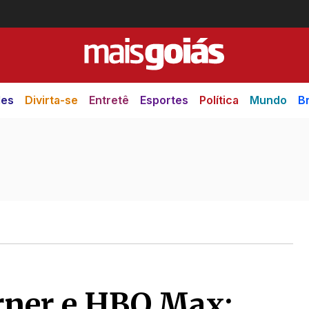
des
Divirta-se
Entretê
Esportes
Política
Mundo
Br
rner e HBO Max;