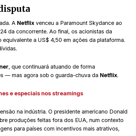
disputa
tada. A
Netflix
venceu a Paramount Skydance ao
4 da concorrente. Ao final, os acionistas da
 equivalente a US$ 4,50 em ações da plataforma.
ívidas.
ner
, que continuará atuando de forma
lmes — mas agora sob o guarda-chuva da
Netflix
.
mes e especiais nos streamings
são na indústria. O presidente americano Donald
re produções feitas fora dos EUA, num contexto
ens para países com incentivos mais atrativos,