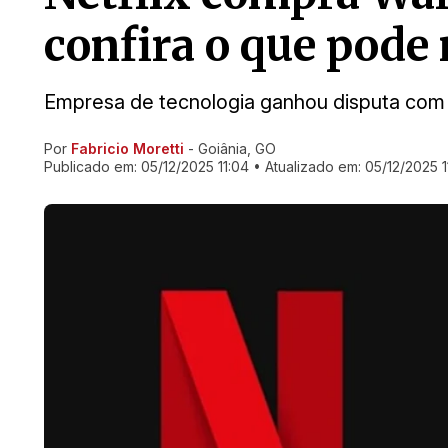
confira o que pode
Empresa de tecnologia ganhou disputa com 
Por
Fabricio Moretti
- Goiânia, GO
Ir direto pra matéria
Publicado em:
05/12/2025 11:04
• Atualizado em:
05/12/2025 1