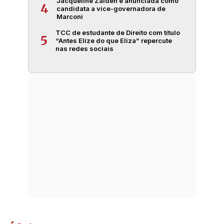
Jacqueline Zaiden é anunciada como
4
candidata a vice-governadora de
Marconi
TCC de estudante de Direito com título
5
“Antes Elize do que Eliza” repercute
nas redes sociais