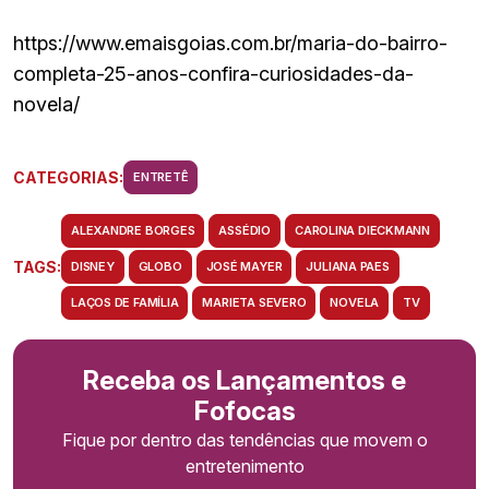
https://www.emaisgoias.com.br/maria-do-bairro-
completa-25-anos-confira-curiosidades-da-
novela/
CATEGORIAS:
ENTRETÊ
ALEXANDRE BORGES
ASSÉDIO
CAROLINA DIECKMANN
TAGS:
DISNEY
GLOBO
JOSÉ MAYER
JULIANA PAES
LAÇOS DE FAMÍLIA
MARIETA SEVERO
NOVELA
TV
Receba os Lançamentos e
Fofocas
Fique por dentro das tendências que movem o
entretenimento