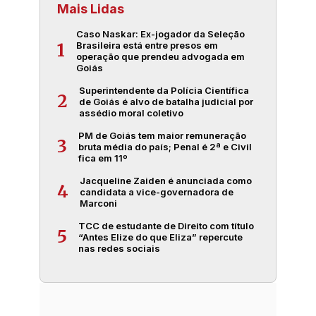
Mais Lidas
Caso Naskar: Ex-jogador da Seleção
Brasileira está entre presos em
1
operação que prendeu advogada em
Goiás
Superintendente da Polícia Científica
2
de Goiás é alvo de batalha judicial por
assédio moral coletivo
PM de Goiás tem maior remuneração
3
bruta média do país; Penal é 2ª e Civil
fica em 11º
Jacqueline Zaiden é anunciada como
4
candidata a vice-governadora de
Marconi
TCC de estudante de Direito com título
5
“Antes Elize do que Eliza” repercute
nas redes sociais