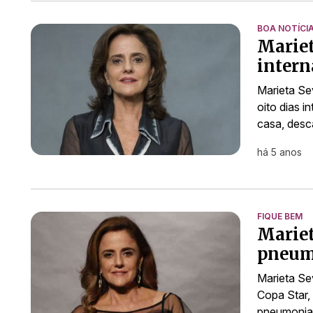
BOA NOTÍCI
Mariet
intern
Marieta Se
oito dias 
casa, desc
há 5 anos
FIQUE BEM
Mariet
pneumo
Marieta Sev
Copa Star,
pneumonia 