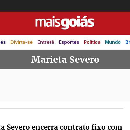
des
Divirta-se
Entretê
Esportes
Política
Mundo
Br
Marieta Severo
ero
a Severo encerra contrato fixo com