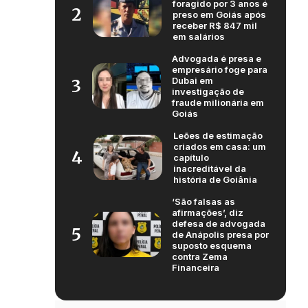
foragido por 3 anos é
2
preso em Goiás após
receber R$ 847 mil
em salários
Advogada é presa e
empresário foge para
Dubai em
3
investigação de
fraude milionária em
Goiás
Leões de estimação
criados em casa: um
4
capítulo
inacreditável da
história de Goiânia
‘São falsas as
afirmações’, diz
defesa de advogada
5
de Anápolis presa por
suposto esquema
contra Zema
Financeira