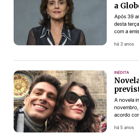
a Glob
Após 39 an
desta terça
com a emis
há 3 anos
INÉDITA
Novela
previs
A novela i
novembro, 
acordo com
há 5 anos