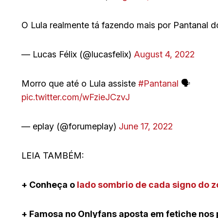
O Lula realmente tá fazendo mais por Pantanal 
— Lucas Félix (@lucasfelix)
August 4, 2022
Morro que até o Lula assiste
#Pantanal
🗣️
pic.twitter.com/wFzieJCzvJ
— eplay (@forumeplay)
June 17, 2022
LEIA TAMBÉM:
+ Conheça o
lado sombrio de cada signo do 
+ Famosa no Onlyfans aposta em fetiche nos 