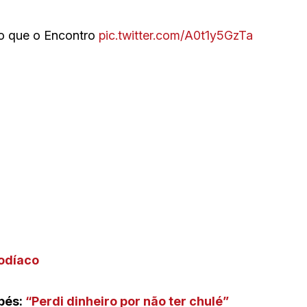
do que o Encontro
pic.twitter.com/A0t1y5GzTa
zodíaco
pés:
“Perdi dinheiro por não ter chulé”