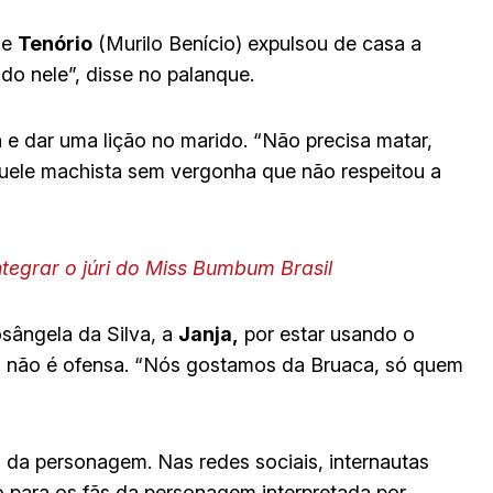
le
Tenório
(Murilo Benício) expulsou de casa a
udo nele”, disse no palanque.
 e dar uma lição no marido. “Não precisa matar,
aquele machista sem vergonha que não respeitou a
ntegrar o júri do Miss Bumbum Brasil
osângela da Silva, a
Janja,
por estar usando o
e, não é ofensa. “Nós gostamos da Bruaca, só quem
 da personagem. Nas redes sociais, internautas
 para os fãs da personagem interpretada por