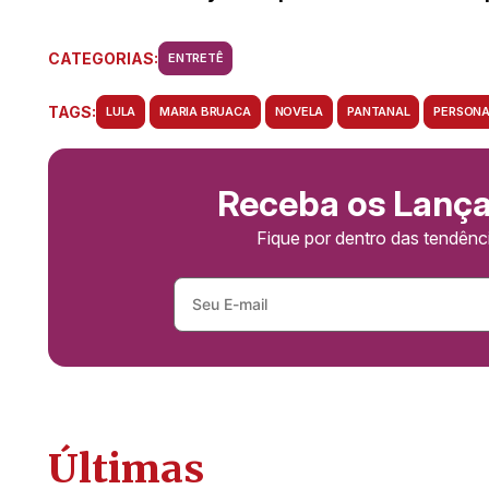
CATEGORIAS:
ENTRETÊ
TAGS:
LULA
MARIA BRUACA
NOVELA
PANTANAL
PERSON
Receba os Lanç
Fique por dentro das tendên
Últimas