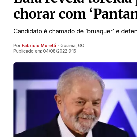
chorar com ‘Pantana
Candidato é chamado de 'bruaquer' e defe
Por
Fabricio Moretti
- Goiânia, GO
Ir direto pra matéria
Publicado em:
04/08/2022 9:15