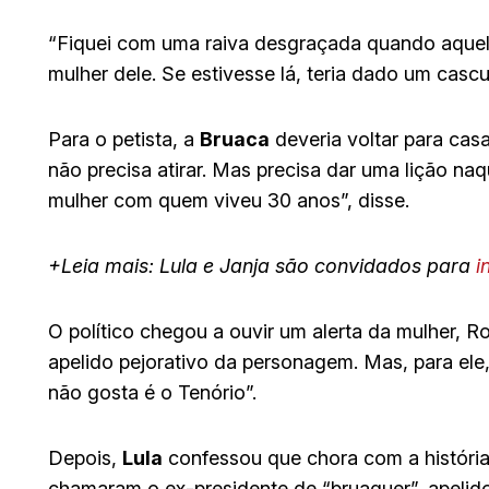
“Fiquei com uma raiva desgraçada quando aque
mulher dele. Se estivesse lá, teria dado um casc
Para o petista, a
Bruaca
deveria voltar para casa
não precisa atirar. Mas precisa dar uma lição n
mulher com quem viveu 30 anos”, disse.
+Leia mais: Lula e Janja são convidados para
i
O político chegou a ouvir um alerta da mulher, R
apelido pejorativo da personagem. Mas, para el
não gosta é o Tenório”.
Depois,
Lula
confessou que chora com a história
chamaram o ex-presidente de “bruaquer”, apelido