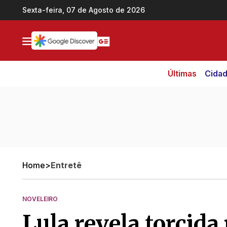
Ir direto pro conteúdo
Sexta-feira, 07 de Agosto de 2026
Últimas
Cida
Home
>
Entretê
NOVELEIRO
Lula revela torcida