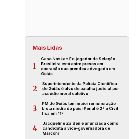
Mais Lidas
Caso Naskar: Ex-jogador da Seleção
Brasileira está entre presos em
1
operação que prendeu advogada em
Goiás
Superintendente da Polícia Científica
2
de Goiás é alvo de batalha judicial por
assédio moral coletivo
PM de Goiás tem maior remuneração
3
bruta média do país; Penal é 2ª e Civil
fica em 11º
Jacqueline Zaiden é anunciada como
4
candidata a vice-governadora de
Marconi