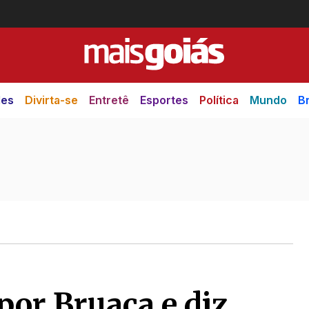
des
Divirta-se
Entretê
Esportes
Política
Mundo
Br
 por Bruaca e diz