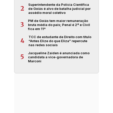
Superintendente da Polícia Científica
2
de Goiás é alvo de batalha judicial por
assédio moral coletivo
PM de Goiás tem maior remuneração
3
bruta média do país; Penal é 2ª e Civil
fica em 11º
TCC de estudante de Direito com título
4
“Antes Elize do que Eliza” repercute
nas redes sociais
Jacqueline Zaiden é anunciada como
5
candidata a vice-governadora de
Marconi