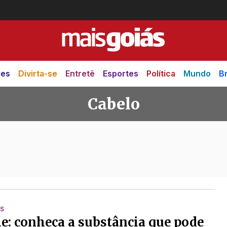
des
Divirta-se
Entretê
Esportes
Política
Mundo
Br
Cabelo
S
ie: conheça a substância que pode