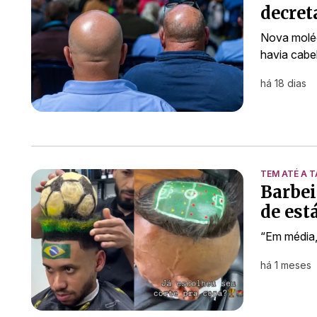
decret
Nova moléc
havia cabe
há 18 dias
TEM ATÉ A 
Barbei
de est
“Em média, 
há 1 meses