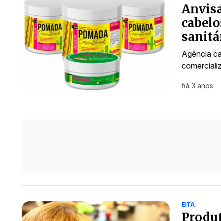
Anvisa
cabel
sanitár
Agência ca
comerciali
há 3 anos
EITA
Produt