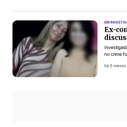
EM INVESTI
Ex-com
discus
Investigad
no crime fo
há 6 meses