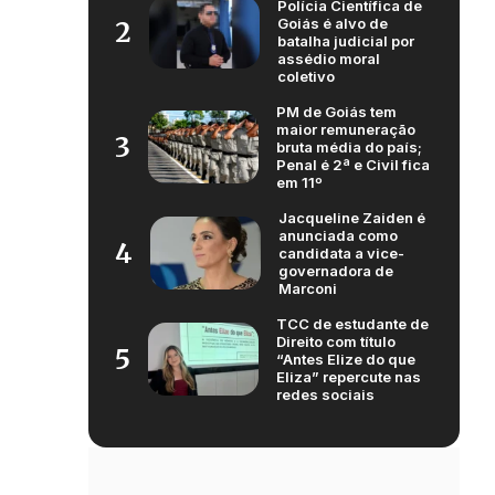
Polícia Científica de
Goiás é alvo de
2
batalha judicial por
assédio moral
coletivo
PM de Goiás tem
maior remuneração
3
bruta média do país;
Penal é 2ª e Civil fica
em 11º
Jacqueline Zaiden é
anunciada como
4
candidata a vice-
governadora de
Marconi
TCC de estudante de
Direito com título
5
“Antes Elize do que
Eliza” repercute nas
redes sociais