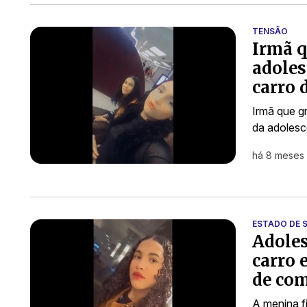
TENSÃO
Irmã q
adoles
carro 
Irmã que g
da adolesc
há 8 meses
ESTADO DE 
Adoles
carro 
de co
A menina f