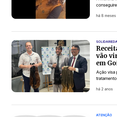
conseguire
há 8 meses
SOLIDARIED
Receit
vão vi
em Go
Ação visa 
tratamento
há 2 anos
ATENÇÃO