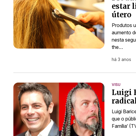
estar 
útero
Produtos u
aumento do
nesta segu
the…
há 3 anos
VISU
Luigi 
radical
Luigi Baric
que o públ
Família‘ (