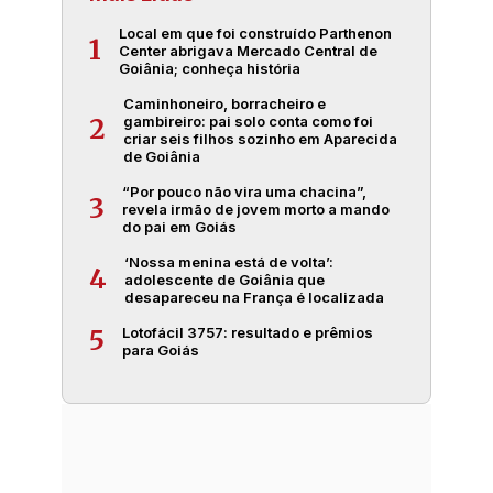
Local em que foi construído Parthenon
1
Center abrigava Mercado Central de
Goiânia; conheça história
Caminhoneiro, borracheiro e
gambireiro: pai solo conta como foi
2
criar seis filhos sozinho em Aparecida
de Goiânia
“Por pouco não vira uma chacina”,
3
revela irmão de jovem morto a mando
do pai em Goiás
‘Nossa menina está de volta’:
4
adolescente de Goiânia que
desapareceu na França é localizada
Lotofácil 3757: resultado e prêmios
5
para Goiás