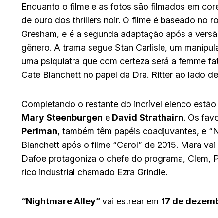
Enquanto o filme e as fotos são filmados em co
de ouro dos thrillers noir. O filme é baseado n
Gresham, e é a segunda adaptação após a versã
gênero. A trama segue Stan Carlisle, um manipulad
uma psiquiatra que com certeza será a femme fat
Cate Blanchett no papel da Dra. Ritter ao lado de
Completando o restante do incrível elenco estã
Mary Steenburgen
e
David Strathairn
. Os fav
Perlman
, também têm papéis coadjuvantes, e “N
Blanchett após o filme “Carol” de 2015. Mara va
Dafoe protagoniza o chefe do programa, Clem, P
rico industrial chamado Ezra Grindle.
“Nightmare Alley”
vai estrear em
17 de dezemb