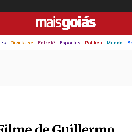
des
Divirta-se
Entretê
Esportes
Política
Mundo
Br
 Filme de Guillermo