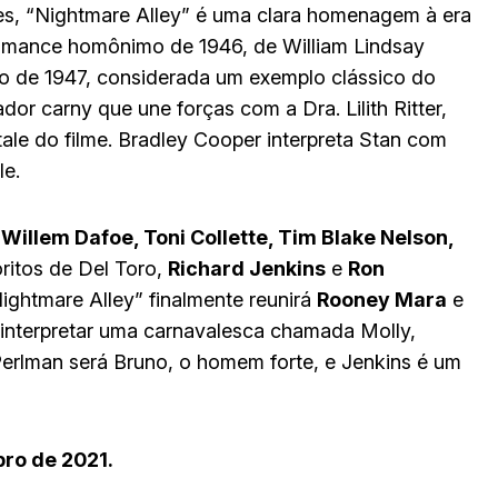
res, “Nightmare Alley” é uma clara homenagem à era
o romance homônimo de 1946, de William Lindsay
o de 1947, considerada um exemplo clássico do
or carny que une forças com a Dra. Lilith Ritter,
ale do filme. Bradley Cooper interpreta Stan com
le.
o
Willem Dafoe, Toni Collette, Tim Blake Nelson,
oritos de Del Toro,
Richard Jenkins
e
Ron
ightmare Alley” finalmente reunirá
Rooney Mara
e
i interpretar uma carnavalesca chamada Molly,
erlman será Bruno, o homem forte, e Jenkins é um
ro de 2021.