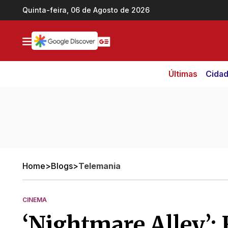
Ir direto pro conteúdo
Quinta-feira, 06 de Agosto de 2026
Últimas
Cida
Home
>
Blogs
>
Telemania
CINEMA
‘Nightmare Alley’: