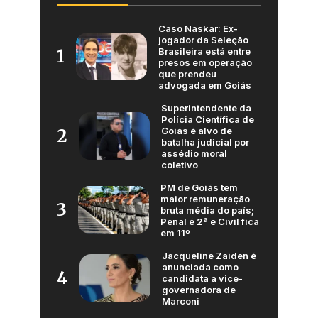
Caso Naskar: Ex-
jogador da Seleção
Brasileira está entre
1
presos em operação
que prendeu
advogada em Goiás
Superintendente da
Polícia Científica de
Goiás é alvo de
2
batalha judicial por
assédio moral
coletivo
PM de Goiás tem
maior remuneração
3
bruta média do país;
Penal é 2ª e Civil fica
em 11º
Jacqueline Zaiden é
anunciada como
4
candidata a vice-
governadora de
Marconi