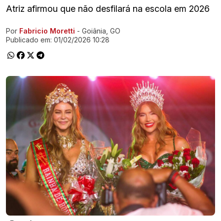
Atriz afirmou que não desfilará na escola em 2026
Por
Fabricio Moretti
- Goiânia, GO
Ir direto pra matéria
Publicado em:
01/02/2026 10:28