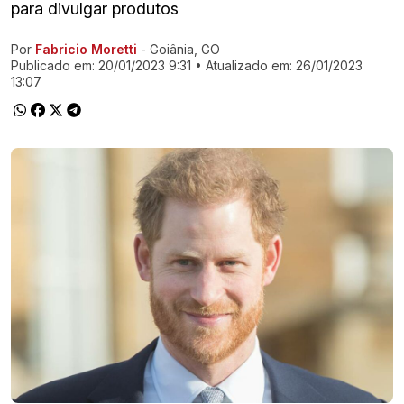
para divulgar produtos
Por
Fabricio Moretti
- Goiânia, GO
Ir direto pra matéria
Publicado em:
20/01/2023 9:31
• Atualizado em:
26/01/2023
13:07