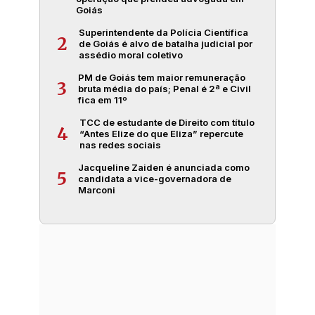
Goiás
Superintendente da Polícia Científica
2
de Goiás é alvo de batalha judicial por
assédio moral coletivo
PM de Goiás tem maior remuneração
3
bruta média do país; Penal é 2ª e Civil
fica em 11º
TCC de estudante de Direito com título
4
“Antes Elize do que Eliza” repercute
nas redes sociais
Jacqueline Zaiden é anunciada como
5
candidata a vice-governadora de
Marconi