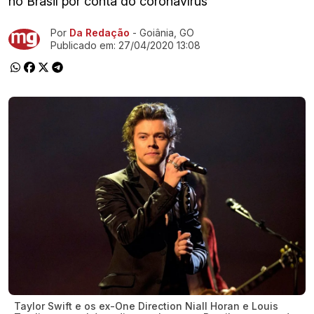
no Brasil por conta do coronavírus
Por
Da Redação
- Goiânia, GO
Ir direto pra matéria
Publicado em:
27/04/2020 13:08
Taylor Swift e os ex-One Direction Niall Horan e Louis