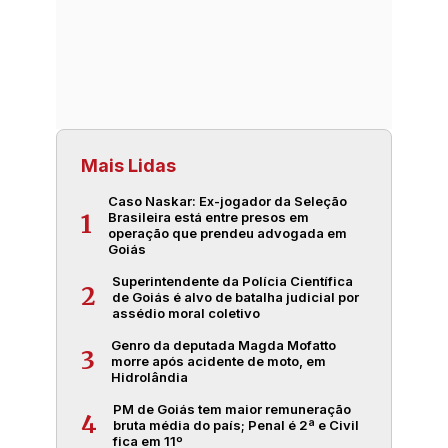
Mais Lidas
Caso Naskar: Ex-jogador da Seleção
Brasileira está entre presos em
1
operação que prendeu advogada em
Goiás
Superintendente da Polícia Científica
2
de Goiás é alvo de batalha judicial por
assédio moral coletivo
Genro da deputada Magda Mofatto
3
morre após acidente de moto, em
Hidrolândia
PM de Goiás tem maior remuneração
4
bruta média do país; Penal é 2ª e Civil
fica em 11º