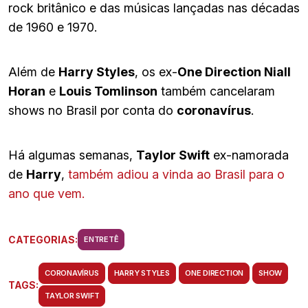
rock britânico e das músicas lançadas nas décadas
de 1960 e 1970.
Além de
Harry Styles
, os ex-
One Direction Niall
Horan
e
Louis Tomlinson
também cancelaram
shows no Brasil por conta do
coronavírus
.
Há algumas semanas,
Taylor Swift
ex-namorada
de
Harry
,
também adiou a vinda ao Brasil para o
ano que vem.
CATEGORIAS:
ENTRETÊ
CORONAVÍRUS
HARRY STYLES
ONE DIRECTION
SHOW
TAGS:
TAYLOR SWIFT