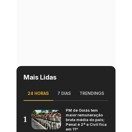
Mais Lidas
24 HORAS
7 DIAS
TRENDINGS
PM de Goiás tem
maior remuneração
1
bruta média do país;
Penal é 2ª e Civil fica
em 11º