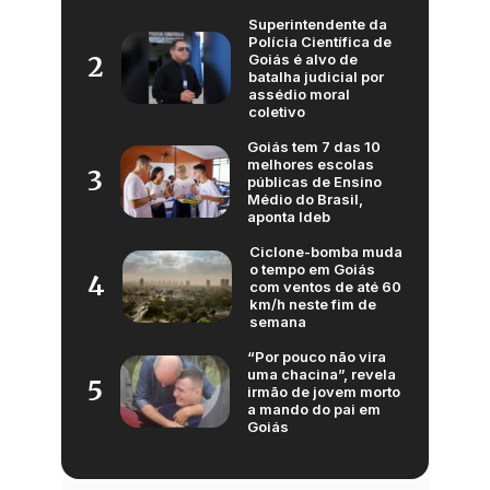
Superintendente da
Polícia Científica de
Goiás é alvo de
2
batalha judicial por
assédio moral
coletivo
Goiás tem 7 das 10
melhores escolas
3
públicas de Ensino
Médio do Brasil,
aponta Ideb
Ciclone-bomba muda
o tempo em Goiás
4
com ventos de até 60
km/h neste fim de
semana
“Por pouco não vira
uma chacina”, revela
5
irmão de jovem morto
a mando do pai em
Goiás