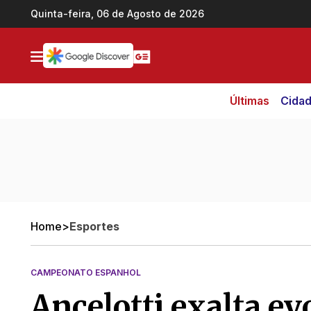
Ir direto pro conteúdo
Quinta-feira, 06 de Agosto de 2026
Últimas
Cida
Home
>
Esportes
CAMPEONATO ESPANHOL
Ancelotti exalta e