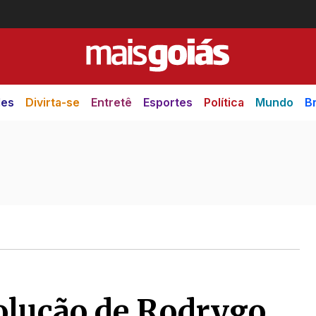
des
Divirta-se
Entretê
Esportes
Política
Mundo
Br
volução de Rodrygo