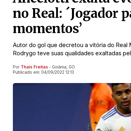
no Real: ´Jogador p
momentos’
Autor do gol que decretou a vitória do Real 
Rodrygo teve suas qualidades exaltadas pel
Por
Thaís Freitas
- Goiânia, GO
Ir direto pra matéria
Publicado em:
04/09/2022 12:13