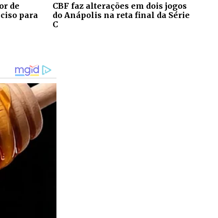
or de
CBF faz alterações em dois jogos
eciso para
do Anápolis na reta final da Série
C