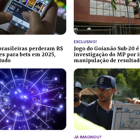
EXCLUSIVO!
brasileiras perderam R$
Jogo do Goianão Sub-20 é
ões para bets em 2025,
investigação do MP por i
tudo
manipulação de resultad
JÁ IMAGINOU?