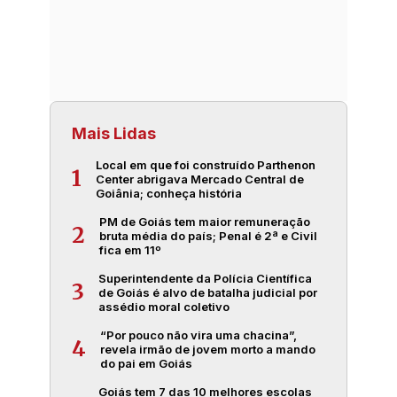
Mais Lidas
Local em que foi construído Parthenon
1
Center abrigava Mercado Central de
Goiânia; conheça história
PM de Goiás tem maior remuneração
2
bruta média do país; Penal é 2ª e Civil
fica em 11º
Superintendente da Polícia Científica
3
de Goiás é alvo de batalha judicial por
assédio moral coletivo
“Por pouco não vira uma chacina”,
4
revela irmão de jovem morto a mando
do pai em Goiás
Goiás tem 7 das 10 melhores escolas