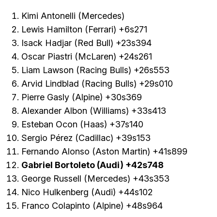
Kimi Antonelli (Mercedes)
Lewis Hamilton (Ferrari) +6s271
Isack Hadjar (Red Bull) +23s394
Oscar Piastri (McLaren) +24s261
Liam Lawson (Racing Bulls) +26s553
Arvid Lindblad (Racing Bulls) +29s010
Pierre Gasly (Alpine) +30s369
Alexander Albon (Williams) +33s413
Esteban Ocon (Haas) +37s140
Sergio Pérez (Cadillac) +39s153
Fernando Alonso (Aston Martin) +41s899
Gabriel Bortoleto (Audi) +42s748
George Russell (Mercedes) +43s353
Nico Hulkenberg (Audi) +44s102
Franco Colapinto (Alpine) +48s964