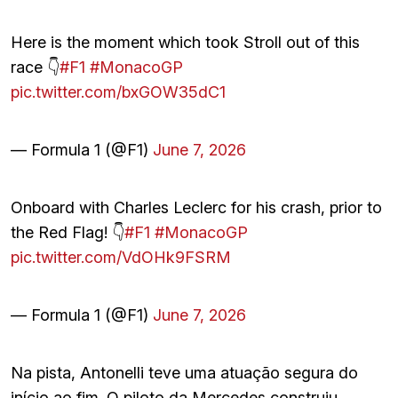
Here is the moment which took Stroll out of this
race 👇
#F1
#MonacoGP
pic.twitter.com/bxGOW35dC1
— Formula 1 (@F1)
June 7, 2026
Onboard with Charles Leclerc for his crash, prior to
the Red Flag! 👇
#F1
#MonacoGP
pic.twitter.com/VdOHk9FSRM
— Formula 1 (@F1)
June 7, 2026
Na pista, Antonelli teve uma atuação segura do
início ao fim. O piloto da Mercedes construiu