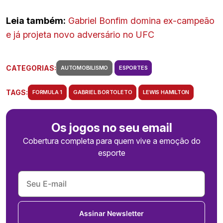
Leia também:
Gabriel Bonfim domina ex-campeão
e já projeta novo adversário no UFC
CATEGORIAS:
AUTOMOBILISMO
ESPORTES
TAGS:
FORMULA 1
GABRIEL BORTOLETO
LEWIS HAMILTON
Os jogos no seu email
Cobertura completa para quem vive a emoção do
esporte
Assinar Newsletter