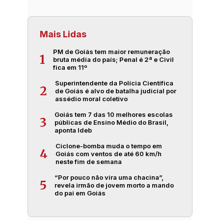
Mais Lidas
PM de Goiás tem maior remuneração
1
bruta média do país; Penal é 2ª e Civil
fica em 11º
Superintendente da Polícia Científica
2
de Goiás é alvo de batalha judicial por
assédio moral coletivo
Goiás tem 7 das 10 melhores escolas
3
públicas de Ensino Médio do Brasil,
aponta Ideb
Ciclone-bomba muda o tempo em
4
Goiás com ventos de até 60 km/h
neste fim de semana
“Por pouco não vira uma chacina”,
5
revela irmão de jovem morto a mando
do pai em Goiás